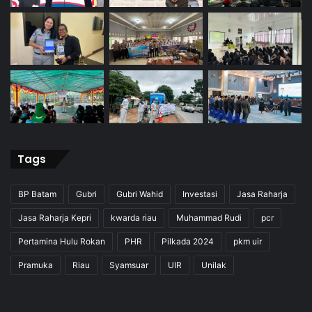
Tags
BP Batam
Gubri
Gubri Wahid
Investasi
Jasa Raharja
Jasa Raharja Kepri
kwarda riau
Muhammad Rudi
pcr
Pertamina Hulu Rokan
PHR
Pilkada 2024
pkm uir
Pramuka
Riau
Syamsuar
UIR
Unilak