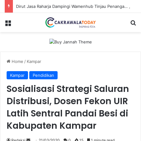
Dirut Jasa Raharja Dampingi Wamenhub Tinjau Penanganan Korban KM Mutiara Sentosa II di RS PHC Surabaya
Menu
Se
Home
/
Kampar
Kampar
Pendidikan
Sosialisasi Strategi Saluran
Distribusi, Dosen Fekon UIR
Latih Sentral Pandai Besi di
Kabupaten Kampar
Send
Redaksi
21/03/2020
0
15
1 minute read