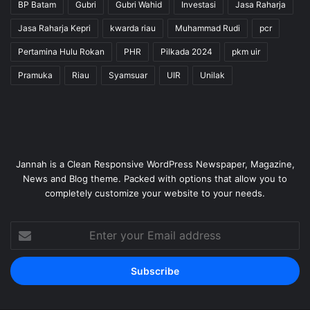
BP Batam
Gubri
Gubri Wahid
Investasi
Jasa Raharja
Jasa Raharja Kepri
kwarda riau
Muhammad Rudi
pcr
Pertamina Hulu Rokan
PHR
Pilkada 2024
pkm uir
Pramuka
Riau
Syamsuar
UIR
Unilak
Jannah is a Clean Responsive WordPress Newspaper, Magazine,
News and Blog theme. Packed with options that allow you to
completely customize your website to your needs.
Enter
your
Email
address