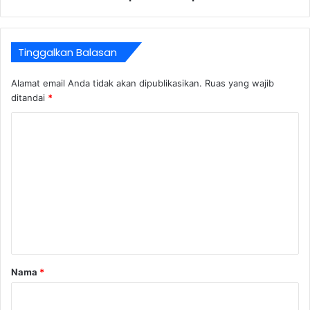
Tinggalkan Balasan
Alamat email Anda tidak akan dipublikasikan.
Ruas yang wajib
ditandai
*
K
o
m
e
n
t
a
r
Nama
*
*