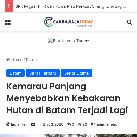
SKK Migas, PHR dan Polda Riau Perkuat Sinergi Lindungi Aset Negara demi Menjaga Ketahanan Energi Nasional
Menu
Se
Home
/
Batam
Batam
Berita Terbaru
Berita Utama
Kemarau Panjang
Menyebabkan Kebakaran
Hutan di Batam Terjadi Lagi
Send
Indra Helmi
21/03/2020
0
26
1 minute read
an