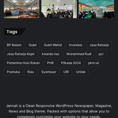
Tags
BP Batam
Gubri
Gubri Wahid
Investasi
Jasa Raharja
Jasa Raharja Kepri
kwarda riau
Muhammad Rudi
pcr
Pertamina Hulu Rokan
PHR
Pilkada 2024
pkm uir
Pramuka
Riau
Syamsuar
UIR
Unilak
Jannah is a Clean Responsive WordPress Newspaper, Magazine,
News and Blog theme. Packed with options that allow you to
completely customize your website to your needs.