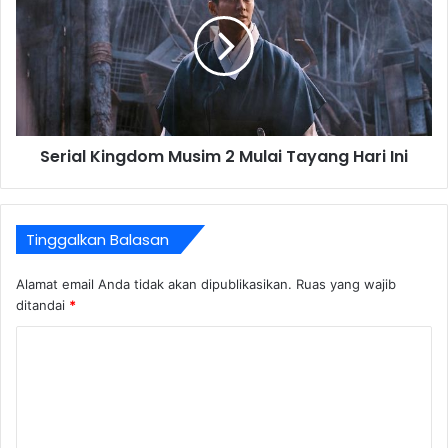
Serial Kingdom Musim 2 Mulai Tayang Hari Ini
Tinggalkan Balasan
Alamat email Anda tidak akan dipublikasikan.
Ruas yang wajib
ditandai
*
K
o
m
e