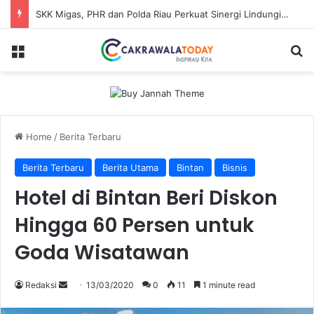
SKK Migas, PHR dan Polda Riau Perkuat Sinergi Lindungi Aset Negara demi Menjaga Ketahanan Energi Nasional
Menu
Se
Home
/
Berita Terbaru
Berita Terbaru
Berita Utama
Bintan
Bisnis
Hotel di Bintan Beri Diskon
Hingga 60 Persen untuk
Goda Wisatawan
Send
Redaksi
13/03/2020
0
11
1 minute read
an