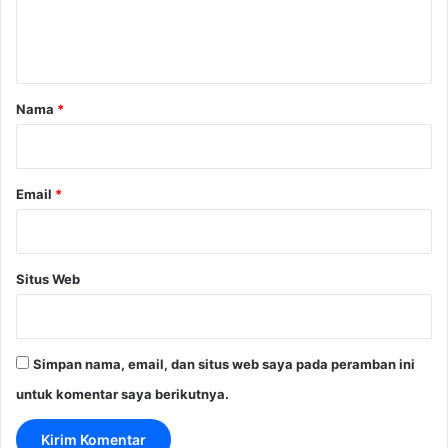
n
t
a
r
Nama
*
*
Email
*
Situs Web
Simpan nama, email, dan situs web saya pada peramban ini
untuk komentar saya berikutnya.