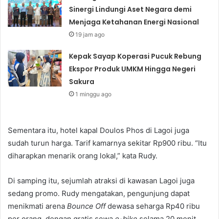
Sinergi Lindungi Aset Negara demi
Menjaga Ketahanan Energi Nasional
19 jam ago
Kepak Sayap Koperasi Pucuk Rebung
Ekspor Produk UMKM Hingga Negeri
Sakura
1 minggu ago
Sementara itu, hotel kapal Doulos Phos di Lagoi juga
sudah turun harga. Tarif kamarnya sekitar Rp900 ribu. “Itu
diharapkan menarik orang lokal,” kata Rudy.
Di samping itu, sejumlah atraksi di kawasan Lagoi juga
sedang promo. Rudy mengatakan, pengunjung dapat
menikmati arena
Bounce Off
dewasa seharga Rp40 ribu
per orang, dengan gratis sewa
e-bike
selama 20 menit.