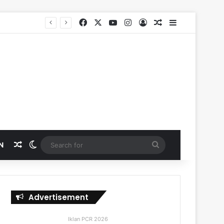
Facebook
X
YouTube
Instagram
Log In
Random Article
Sidebar
Random Article
Switch skin
Search
N
for
Advertisement
Iklan PCR 2026