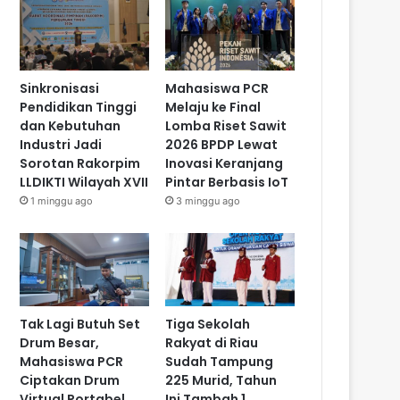
Sinkronisasi
Mahasiswa PCR
Pendidikan Tinggi
Melaju ke Final
dan Kebutuhan
Lomba Riset Sawit
Industri Jadi
2026 BPDP Lewat
Sorotan Rakorpim
Inovasi Keranjang
LLDIKTI Wilayah XVII
Pintar Berbasis IoT
1 minggu ago
3 minggu ago
Tak Lagi Butuh Set
Tiga Sekolah
Drum Besar,
Rakyat di Riau
Mahasiswa PCR
Sudah Tampung
Ciptakan Drum
225 Murid, Tahun
Virtual Portabel
Ini Tambah 1