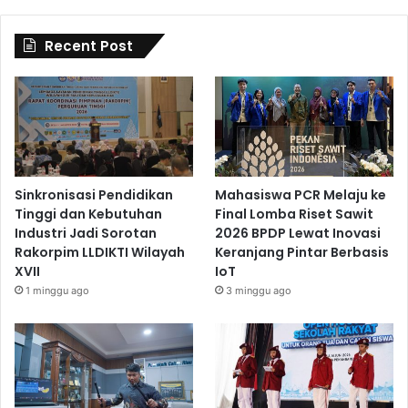
Recent Post
Sinkronisasi Pendidikan
Mahasiswa PCR Melaju ke
Tinggi dan Kebutuhan
Final Lomba Riset Sawit
Industri Jadi Sorotan
2026 BPDP Lewat Inovasi
Rakorpim LLDIKTI Wilayah
Keranjang Pintar Berbasis
XVII
IoT
1 minggu ago
3 minggu ago