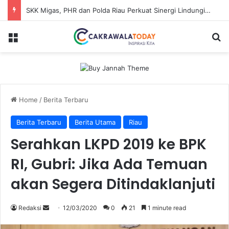
SKK Migas, PHR dan Polda Riau Perkuat Sinergi Lindungi Aset Negara demi Menjaga Ketahanan Energi Nasional
Menu
Se
Home
/
Berita Terbaru
Berita Terbaru
Berita Utama
Riau
Serahkan LKPD 2019 ke BPK
RI, Gubri: Jika Ada Temuan
akan Segera Ditindaklanjuti
Send
Redaksi
12/03/2020
0
21
1 minute read
an