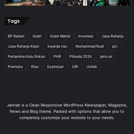
Tags
BP Batam
Gubri
Gubri Wahid
Investasi
Jasa Raharja
Jasa Raharja Kepri
kwarda riau
Muhammad Rudi
pcr
Pertamina Hulu Rokan
PHR
Pilkada 2024
pkm uir
Pramuka
Riau
Syamsuar
UIR
Unilak
Jannah is a Clean Responsive WordPress Newspaper, Magazine,
News and Blog theme. Packed with options that allow you to
completely customize your website to your needs.
Enter