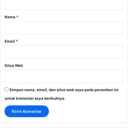
a
r
Nama
*
*
Email
*
Situs Web
Simpan nama, email, dan situs web saya pada peramban ini
untuk komentar saya berikutnya.