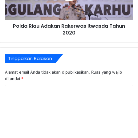
Polda Riau Adakan Rakerwas Itwasda Tahun
2020
Tinggalkan Balasan
Alamat email Anda tidak akan dipublikasikan.
Ruas yang wajib
ditandai
*
K
o
m
e
n
t