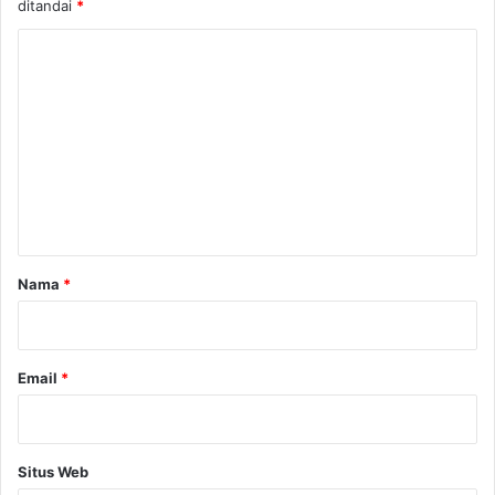
ditandai
*
K
o
m
e
n
t
a
r
Nama
*
*
Email
*
Situs Web