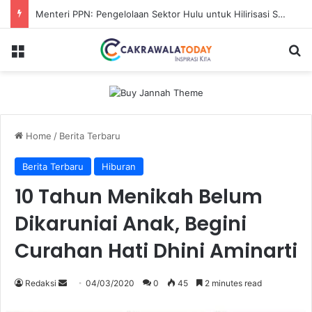
Menteri PPN: Pengelolaan Sektor Hulu untuk Hilirisasi Sawit
Menu
Se
Home
/
Berita Terbaru
Berita Terbaru
Hiburan
10 Tahun Menikah Belum
Dikaruniai Anak, Begini
Curahan Hati Dhini Aminarti
Send
Redaksi
04/03/2020
0
45
2 minutes read
an