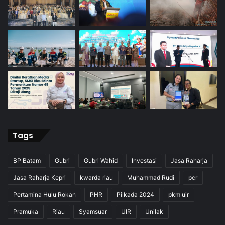
Tags
BP Batam
Gubri
Gubri Wahid
Investasi
Jasa Raharja
Jasa Raharja Kepri
kwarda riau
Muhammad Rudi
pcr
Pertamina Hulu Rokan
PHR
Pilkada 2024
pkm uir
Pramuka
Riau
Syamsuar
UIR
Unilak