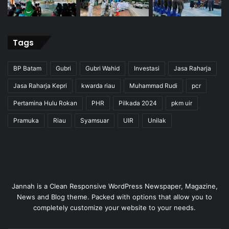
Tags
BP Batam
Gubri
Gubri Wahid
Investasi
Jasa Raharja
Jasa Raharja Kepri
kwarda riau
Muhammad Rudi
pcr
Pertamina Hulu Rokan
PHR
Pilkada 2024
pkm uir
Pramuka
Riau
Syamsuar
UIR
Unilak
Jannah is a Clean Responsive WordPress Newspaper, Magazine,
News and Blog theme. Packed with options that allow you to
completely customize your website to your needs.