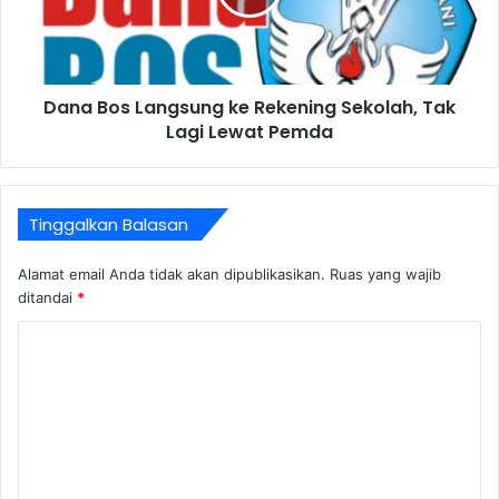
Dana Bos Langsung ke Rekening Sekolah, Tak
Lagi Lewat Pemda
Tinggalkan Balasan
Alamat email Anda tidak akan dipublikasikan.
Ruas yang wajib
ditandai
*
K
o
m
e
n