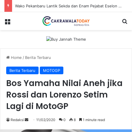
Wako Pekanbaru Lantik Sekda dan Enam Pejabat Eselon Lainnya
Menu
Se
Home
/
Berita Terbaru
Berita Terbaru
MOTOGP
Bos Yamaha Nilai Aneh jika
Rossi dan Lorenzo Setim
Lagi di MotoGP
Send
Redaksi
11/02/2020
0
8
1 minute read
an