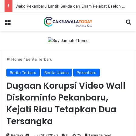
Wako Pekanbaru Lantik Sekda dan Enam Pejabat Eselon Lainnya
Menu
Se
Home
/
Berita Terbaru
Berita Terbaru
Berita Utama
Pekanbaru
Dugaan Korupsi Video Wall
Diskominfo Pekanbaru,
Kejati Riau Tetapkan Dua
Tersangka
Send
Redaksi
07/02/2020
0
25
1 minute read