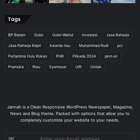
Tags
BP Batam
Gubri
Gubri Wahid
Investasi
Jasa Raharja
Jasa Raharja Kepri
kwarda riau
Muhammad Rudi
pcr
Pertamina Hulu Rokan
PHR
Pilkada 2024
pkm uir
Pramuka
Riau
Syamsuar
UIR
Unilak
Jannah is a Clean Responsive WordPress Newspaper, Magazine,
News and Blog theme. Packed with options that allow you to
completely customize your website to your needs.
Enter