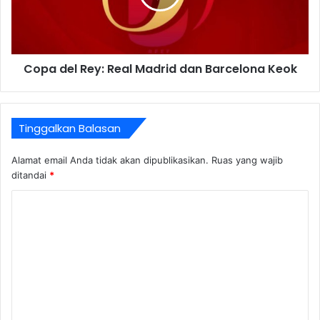
Copa del Rey: Real Madrid dan Barcelona Keok
Tinggalkan Balasan
Alamat email Anda tidak akan dipublikasikan.
Ruas yang wajib
ditandai
*
K
o
m
e
n
t