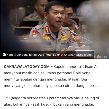
email
Kapolri Jenderal Idham Azis (Foto: Lamhot Aritonang/Detikcom)
CAKRAWALATODAY.COM
– Kapolri Jenderal Idham Azis
menyebut masih ada sejumlah personel Polri yang
meminta jabatan dengan menghadap atasan. Dia
menyayangkan seharusnya jabatan diraih dengan prestasi.
“Itu (anggota berprestasi) parameternya harus paling di
atas, bukannya kasak kusuk, bukan yang menghadap