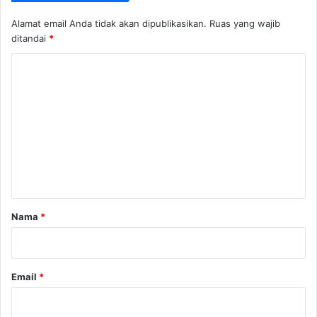
Alamat email Anda tidak akan dipublikasikan.
Ruas yang wajib
ditandai
*
K
o
m
e
n
t
a
r
Nama
*
*
Email
*