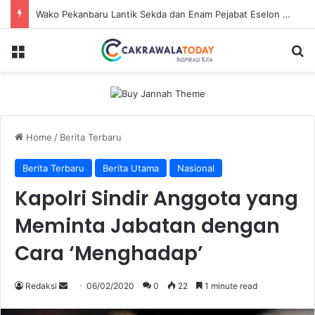
Wako Pekanbaru Lantik Sekda dan Enam Pejabat Eselon Lainnya
Menu
Se
Home
/
Berita Terbaru
Berita Terbaru
Berita Utama
Nasional
Kapolri Sindir Anggota yang
Meminta Jabatan dengan
Cara ‘Menghadap’
Send
Redaksi
06/02/2020
0
22
1 minute read
an