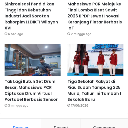
Sinkronisasi Pendidikan
Mahasiswa PCR Melaju ke
Tinggi dan Kebutuhan
Final Lomba Riset Sawit
Industri Jadi Sorotan
2026 BPDP Lewat Inovasi
Rakorpim LLDIKTI Wilayah
Keranjang Pintar Berbasis
XVII
IoT
6 hari ago
2 minggu ago
Tak Lagi Butuh Set Drum
Tiga Sekolah Rakyat di
Besar, Mahasiswa PCR
Riau Sudah Tampung 225
Ciptakan Drum Virtual
Murid, Tahun Ini Tambah 1
Portabel Berbasis Sensor
Sekolah Baru
3 minggu ago
17/06/2026
Popular
Recent
Comments