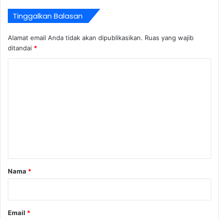
Tinggalkan Balasan
Alamat email Anda tidak akan dipublikasikan.
Ruas yang wajib
ditandai
*
K
o
m
e
n
t
a
r
Nama
*
*
Email
*