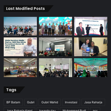
Last Modified Posts
Tags
BP Batam
Gubri
Gubri Wahid
Investasi
Jasa Raharja
Jasa Raharja Kepri
kwarda riau
Muhammad Rudi
pcr