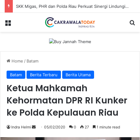
SKK Migas, PHR dan Polda Riau Perkuat Sinergi Lindungi Aset Negara demi Menjaga Ketahanan Energi Nasional
Menu
Se
Home
/
Batam
Batam
Berita Terbaru
Berita Utama
Ketua Mahkamah
Kehormatan DPR RI Kunker
ke Polda Kepulauan Riau
Send
Indra Helmi
05/02/2020
0
27
1 minute read
an