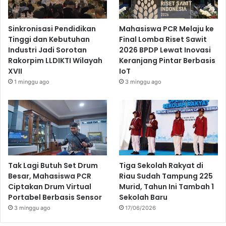
Sinkronisasi Pendidikan
Mahasiswa PCR Melaju ke
Tinggi dan Kebutuhan
Final Lomba Riset Sawit
Industri Jadi Sorotan
2026 BPDP Lewat Inovasi
Rakorpim LLDIKTI Wilayah
Keranjang Pintar Berbasis
XVII
IoT
1 minggu ago
3 minggu ago
Tak Lagi Butuh Set Drum
Tiga Sekolah Rakyat di
Besar, Mahasiswa PCR
Riau Sudah Tampung 225
Ciptakan Drum Virtual
Murid, Tahun Ini Tambah 1
Portabel Berbasis Sensor
Sekolah Baru
3 minggu ago
17/06/2026