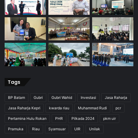
Tags
BP Batam
Gubri
Gubri Wahid
Investasi
Jasa Raharja
Jasa Raharja Kepri
kwarda riau
Muhammad Rudi
pcr
Pertamina Hulu Rokan
PHR
Pilkada 2024
pkm uir
Pramuka
Riau
Syamsuar
UIR
Unilak