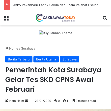
Dirut Jasa Raharja Dampingi Wamenhub Tinjau Penanganan Korban KM Mutiara Sentosa II di RS PHC Surabaya
Menu
Se
Home
/
Surabaya
Berita Terbaru
Berita Utama
Surabaya
Pemerintah Kota Surabaya
Gelar Tes SKD CPNS Awal
Februari
Send
Indra Helmi
27/01/2020
0
11
2 minutes read
an