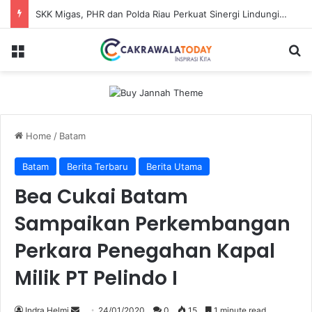
SKK Migas, PHR dan Polda Riau Perkuat Sinergi Lindungi Aset Negara demi Menjaga Ketahanan Energi Nasional
Menu
Se
Home
/
Batam
Batam
Berita Terbaru
Berita Utama
Bea Cukai Batam
Sampaikan Perkembangan
Perkara Penegahan Kapal
Milik PT Pelindo I
Send
Indra Helmi
24/01/2020
0
15
1 minute read