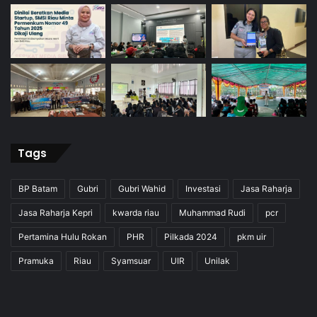
Tags
BP Batam
Gubri
Gubri Wahid
Investasi
Jasa Raharja
Jasa Raharja Kepri
kwarda riau
Muhammad Rudi
pcr
Pertamina Hulu Rokan
PHR
Pilkada 2024
pkm uir
Pramuka
Riau
Syamsuar
UIR
Unilak