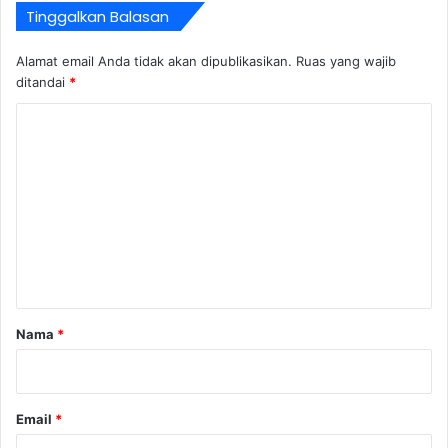
Tinggalkan Balasan
Alamat email Anda tidak akan dipublikasikan.
Ruas yang wajib
ditandai
*
K
o
m
e
n
t
a
r
Nama
*
*
Email
*