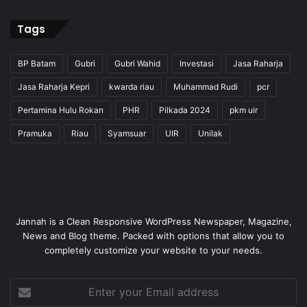
Tags
BP Batam
Gubri
Gubri Wahid
Investasi
Jasa Raharja
Jasa Raharja Kepri
kwarda riau
Muhammad Rudi
pcr
Pertamina Hulu Rokan
PHR
Pilkada 2024
pkm uir
Pramuka
Riau
Syamsuar
UIR
Unilak
Jannah is a Clean Responsive WordPress Newspaper, Magazine,
News and Blog theme. Packed with options that allow you to
completely customize your website to your needs.
Enter
your