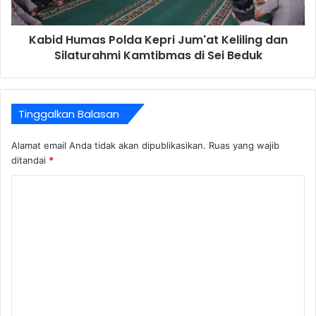
Kabid Humas Polda Kepri Jum'at Keliling dan
Silaturahmi Kamtibmas di Sei Beduk
Tinggalkan Balasan
Alamat email Anda tidak akan dipublikasikan.
Ruas yang wajib
ditandai
*
K
o
m
e
n
t
a