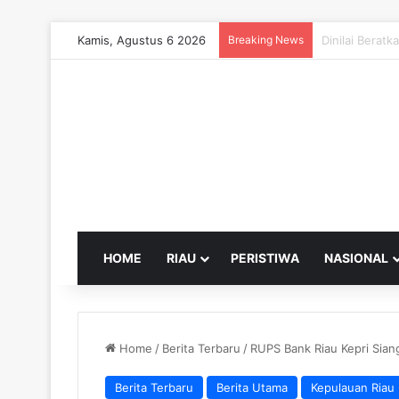
Kamis, Agustus 6 2026
Breaking News
Wako Pekanba
HOME
RIAU
PERISTIWA
NASIONAL
Home
/
Berita Terbaru
/
RUPS Bank Riau Kepri Siang
Berita Terbaru
Berita Utama
Kepulauan Riau