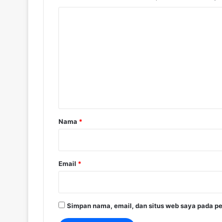
K
o
m
e
n
t
a
r
Nama
*
*
Email
*
Simpan nama, email, dan situs web saya pada pe