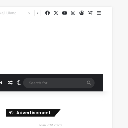
Facebook
X
YouTube
Instagram
Log In
Random Article
Sidebar
Random Article
Switch skin
Search
N
for
Advertisement
Iklan PCR 2026