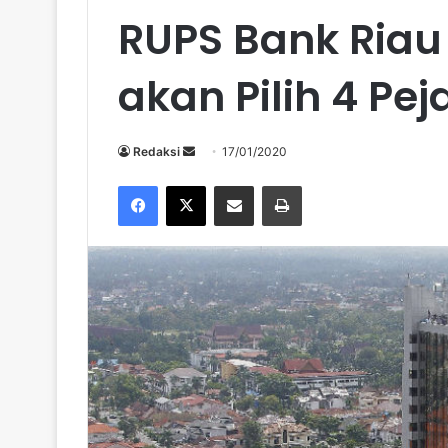
RUPS Bank Riau 
akan Pilih 4 Pe
Send
Redaksi
17/01/2020
an
Facebook
X
Share via Email
Print
email