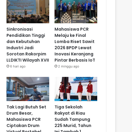
Sinkronisasi
Mahasiswa PCR
Pendidikan Tinggi
Melaju ke Final
dan Kebutuhan
Lomba Riset Sawit
Industri Jadi
2026 BPDP Lewat
Sorotan Rakorpim
Inovasi Keranjang
LLDIKTI Wilayah XVII
Pintar Berbasis IoT
6 hari ago
2 minggu ago
Tak Lagi Butuh Set
Tiga Sekolah
Drum Besar,
Rakyat di Riau
Mahasiswa PCR
Sudah Tampung
Ciptakan Drum
225 Murid, Tahun
Virtual Portabel
Ini Tambah 1