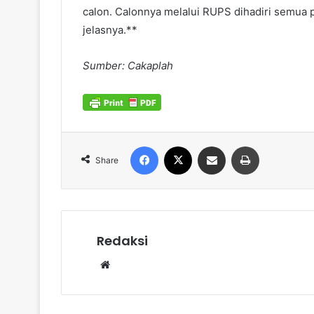
calon. Calonnya melalui RUPS dihadiri semua
jelasnya.**
Sumber: Cakaplah
Facebook
X
Share via Email
Print
Share
Redaksi
Website