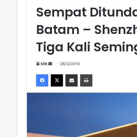
Sempat Ditund
Batam – Shenz
Tiga Kali Semi
Send
MIK
28/12/2019
an
Facebook
X
Share via Email
Print
email