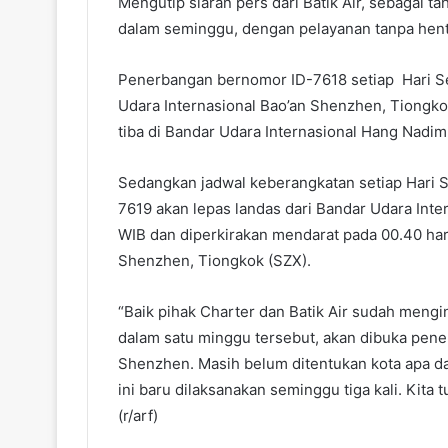
Mengutip siaran pers dari Batik Air, sebagai tah
dalam seminggu, dengan pelayanan tanpa hen
Penerbangan bernomor ID-7618 setiap Hari Se
Udara Internasional Bao’an Shenzhen, Tiongko
tiba di Bandar Udara Internasional Hang Nadi
Sedangkan jadwal keberangkatan setiap Hari
7619 akan lepas landas dari Bandar Udara Int
WIB dan diperkirakan mendarat pada 00.40 hari
Shenzhen, Tiongkok (SZX).
“Baik pihak Charter dan Batik Air sudah meng
dalam satu minggu tersebut, akan dibuka pener
Shenzhen. Masih belum ditentukan kota apa d
ini baru dilaksanakan seminggu tiga kali. Kit
(r/arf)