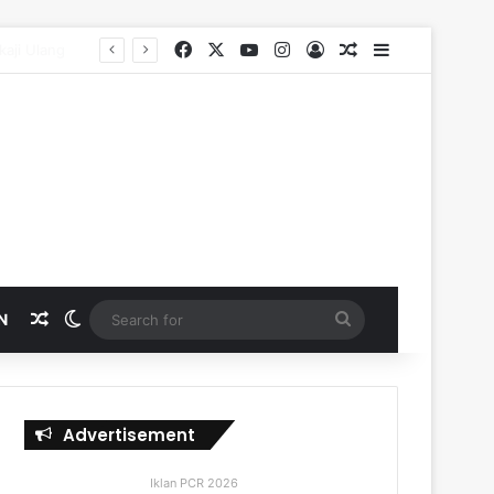
Facebook
X
YouTube
Instagram
Log In
Random Article
Sidebar
Random Article
Switch skin
Search
N
for
Advertisement
Iklan PCR 2026