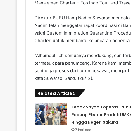
Manajemen Charter – Eco Indo Tour and Travel
Direktur BUBU Hang Nadim Suwarso mengataka
Nadim telah menggelar rapat koordinasi di Ba
yakni Custom Immigration Quarantine Proced
Charter, untuk membantu kelancaran penerbang
“Alhamdulillah semuanya mendukung, dan terb
termasuk para penumpang. Karena kami memb
sehingga proses dari turun pesawat, mengantr
kata Suwarso, Sabtu (28/12).
Related Articles
Kepak Sayap Koperasi Pucu
Rebung Ekspor Produk UMK
Hingga Negeri Sakura
7 hari ago