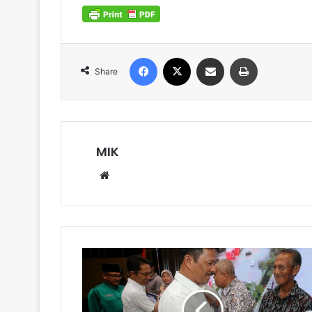
Facebook
X
Share via Email
Print
Share
MIK
Website