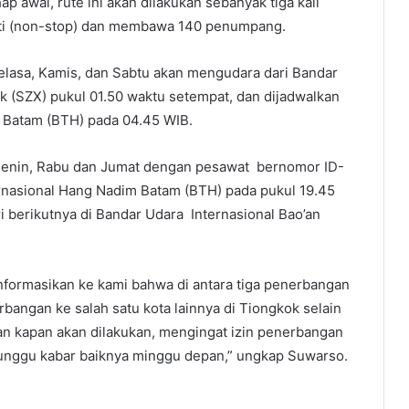
ap awal, rute ini akan dilakukan sebanyak tiga kali
ti (non-stop) dan membawa 140 penumpang.
lasa, Kamis, dan Sabtu akan mengudara dari Bandar
k (SZX) pukul 01.50 waktu setempat, dan dijadwalkan
m Batam (BTH) pada 04.45 WIB.
 Senin, Rabu dan Jumat dengan pesawat bernomor ID-
ernasional Hang Nadim Batam (BTH) pada pukul 19.45
 berikutnya di Bandar Udara Internasional Bao’an
informasikan ke kami bahwa di antara tiga penerbangan
bangan ke salah satu kota lainnya di Tiongkok selain
an kapan akan dilakukan, mengingat izin penerbangan
a tunggu kabar baiknya minggu depan,” ungkap Suwarso.