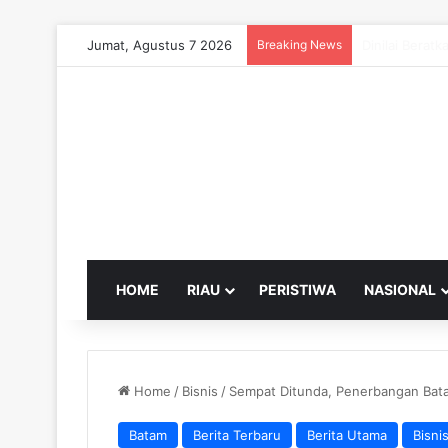
Jumat, Agustus 7 2026
Breaking News
Wako Pekanba
HOME
RIAU
PERISTIWA
NASIONAL
Home
/
Bisnis
/
Sempat Ditunda, Penerbangan Bata
Batam
Berita Terbaru
Berita Utama
Bisni