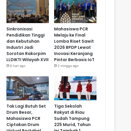
Sinkronisasi
Mahasiswa PCR
Pendidikan Tinggi
Melaju ke Final
dan Kebutuhan
Lomba Riset Sawit
Industri Jadi
2026 BPDP Lewat
Sorotan Rakorpim
Inovasi Keranjang
LLDIKTI Wilayah XVII
Pintar Berbasis IoT
6 hari ago
2 minggu ago
Tak Lagi Butuh Set
Tiga Sekolah
Drum Besar,
Rakyat di Riau
Mahasiswa PCR
Sudah Tampung
Ciptakan Drum
225 Murid, Tahun
Virtual Portabel
Ini Tambah 1