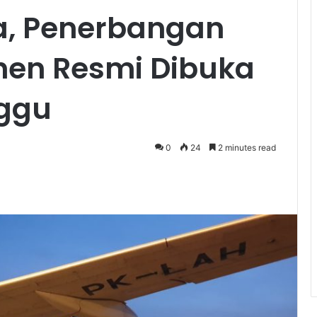
a, Penerbangan
hen Resmi Dibuka
nggu
0
24
2 minutes read