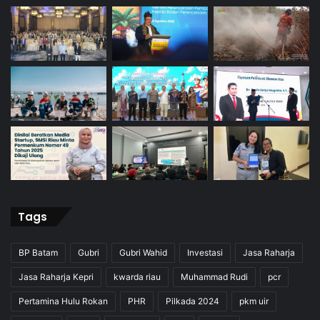
Tags
BP Batam
Gubri
Gubri Wahid
Investasi
Jasa Raharja
Jasa Raharja Kepri
kwarda riau
Muhammad Rudi
pcr
Pertamina Hulu Rokan
PHR
Pilkada 2024
pkm uir