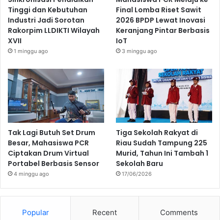
Tinggi dan Kebutuhan
Final Lomba Riset Sawit
Industri Jadi Sorotan
2026 BPDP Lewat Inovasi
Rakorpim LLDIKTI Wilayah
Keranjang Pintar Berbasis
XVII
IoT
1 minggu ago
3 minggu ago
Tak Lagi Butuh Set Drum
Tiga Sekolah Rakyat di
Besar, Mahasiswa PCR
Riau Sudah Tampung 225
Ciptakan Drum Virtual
Murid, Tahun Ini Tambah 1
Portabel Berbasis Sensor
Sekolah Baru
4 minggu ago
17/06/2026
Popular
Recent
Comments