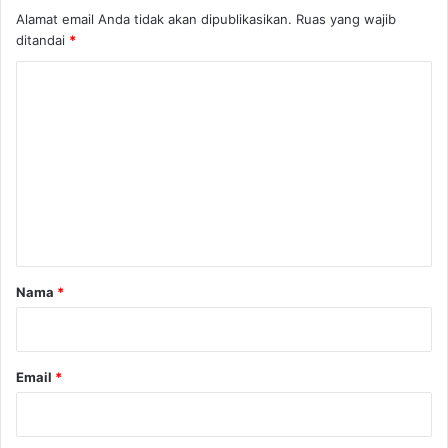
Alamat email Anda tidak akan dipublikasikan.
Ruas yang wajib
ditandai
*
K
o
m
e
n
t
a
r
Nama
*
*
Email
*