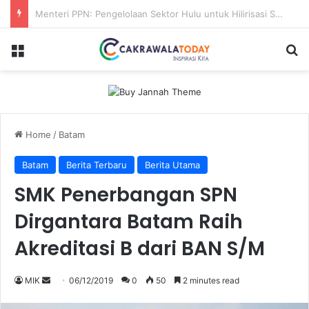
Karhutla Sungai Guntung Hilir Merangsek ke Hutan Primer, Alat Berat Tambahan Dikerahkan
Menu
Se
Home
/
Batam
Batam
Berita Terbaru
Berita Utama
SMK Penerbangan SPN
Dirgantara Batam Raih
Akreditasi B dari BAN S/M
Send
MIK
06/12/2019
0
50
2 minutes read
an