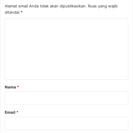
Alamat email Anda tidak akan dipublikasikan.
Ruas yang wajib
ditandai
*
K
o
m
e
n
t
a
r
Nama
*
*
Email
*