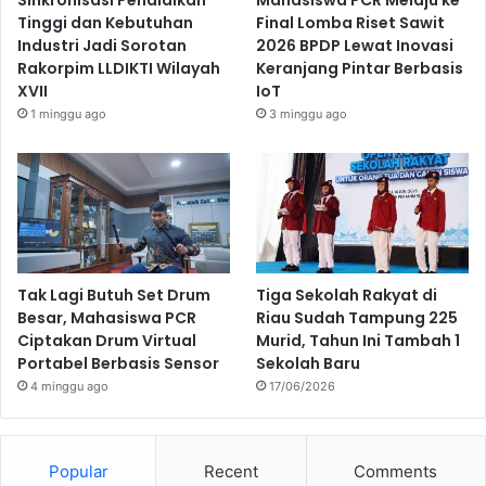
Sinkronisasi Pendidikan
Mahasiswa PCR Melaju ke
Tinggi dan Kebutuhan
Final Lomba Riset Sawit
Industri Jadi Sorotan
2026 BPDP Lewat Inovasi
Rakorpim LLDIKTI Wilayah
Keranjang Pintar Berbasis
XVII
IoT
1 minggu ago
3 minggu ago
Tak Lagi Butuh Set Drum
Tiga Sekolah Rakyat di
Besar, Mahasiswa PCR
Riau Sudah Tampung 225
Ciptakan Drum Virtual
Murid, Tahun Ini Tambah 1
Portabel Berbasis Sensor
Sekolah Baru
4 minggu ago
17/06/2026
Popular
Recent
Comments