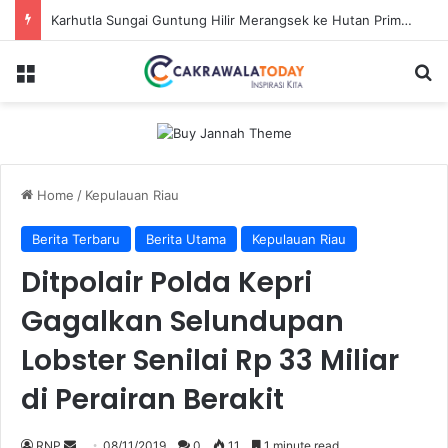
Karhutla Sungai Guntung Hilir Merangsek ke Hutan Primer, Alat Berat Tambahan Dikerahkan
Menu
Se
Home
/
Kepulauan Riau
Berita Terbaru
Berita Utama
Kepulauan Riau
Ditpolair Polda Kepri
Gagalkan Selundupan
Lobster Senilai Rp 33 Miliar
di Perairan Berakit
Send
RNP
08/11/2019
0
11
1 minute read