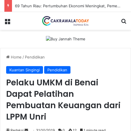
69 Tahun Riau: Pertumbuhan Ekonomi Meningkat, Pemerataan jadi Tantangan
Menu
Se
Home
/
Pendidikan
Kuantan Singingi
Pendidikan
Pelaku UMKM di Benai
Dapat Pelatihan
Pembuatan Keuangan dari
LPPM Unri
Send
Redaksi
31/10/2019
0
12
1 minute read