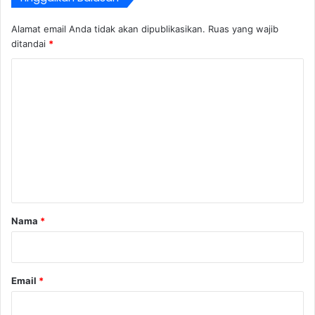
Alamat email Anda tidak akan dipublikasikan.
Ruas yang wajib
ditandai
*
K
o
m
e
n
t
a
r
Nama
*
*
Email
*