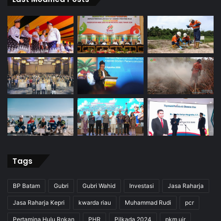
Tags
BP Batam
Gubri
Gubri Wahid
Investasi
Jasa Raharja
Jasa Raharja Kepri
kwarda riau
Muhammad Rudi
pcr
Pertamina Hulu Rokan
PHR
Pilkada 2024
pkm uir