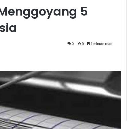
 Menggoyang 5
sia
0
9
1 minute read