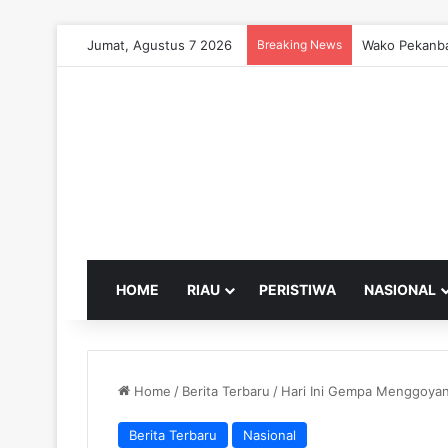
Jumat, Agustus 7 2026
Breaking News
Wako Pekanba
HOME
RIAU
PERISTIWA
NASIONAL
Home
/
Berita Terbaru
/
Hari Ini Gempa Menggoyan
Berita Terbaru
Nasional