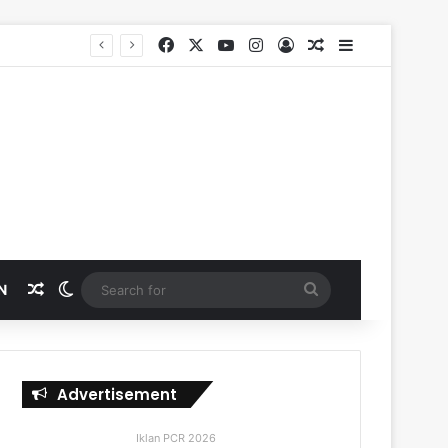
Facebook
X
YouTube
Instagram
Log In
Random Article
Sidebar
Random Article
Switch skin
Search
N
for
Advertisement
Iklan PCR 2026