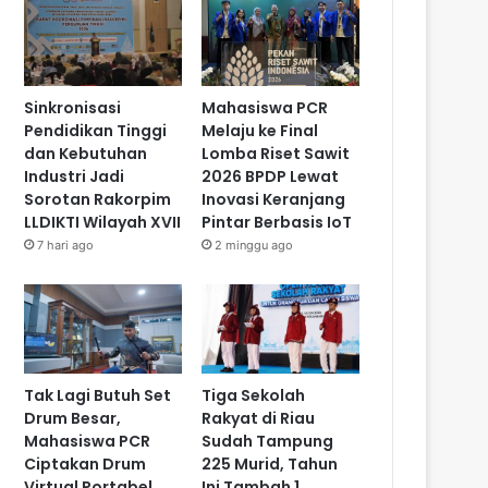
Sinkronisasi
Mahasiswa PCR
Pendidikan Tinggi
Melaju ke Final
dan Kebutuhan
Lomba Riset Sawit
Industri Jadi
2026 BPDP Lewat
Sorotan Rakorpim
Inovasi Keranjang
LLDIKTI Wilayah XVII
Pintar Berbasis IoT
7 hari ago
2 minggu ago
Tak Lagi Butuh Set
Tiga Sekolah
Drum Besar,
Rakyat di Riau
Mahasiswa PCR
Sudah Tampung
Ciptakan Drum
225 Murid, Tahun
Virtual Portabel
Ini Tambah 1