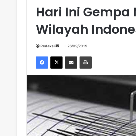
Hari Ini Gempa
Wilayah Indone
Send
Redaksi
26/09/2019
an
Facebook
X
Share via Email
Print
email