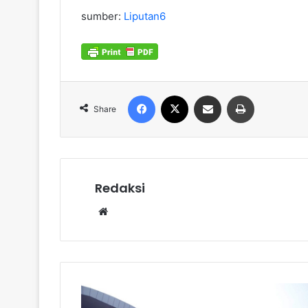
sumber:
Liputan6
Facebook
X
Share via Email
Print
Share
Redaksi
Website