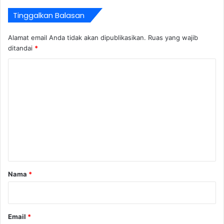
Tinggalkan Balasan
Alamat email Anda tidak akan dipublikasikan.
Ruas yang wajib
ditandai
*
K
o
m
e
n
t
a
r
Nama
*
*
Email
*