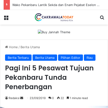
Wako Pekanbaru Lantik Sekda dan Enam Pejabat Eselon Lainnya
Menu
Se
Home
/
Berita Utama
Berita Terbaru
Berita Utama
Pilihan Editor
Riau
Pagi Ini 5 Pesawat Tujuan
Pekanbaru Tunda
Penerbangan
Send
Redaksi
23/09/2019
0
22
1 minute read
an