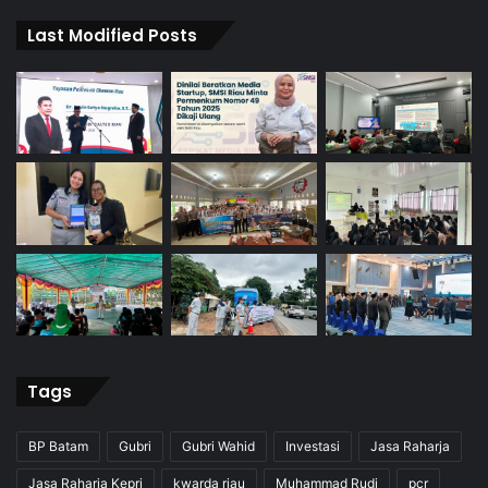
Last Modified Posts
Tags
BP Batam
Gubri
Gubri Wahid
Investasi
Jasa Raharja
Jasa Raharja Kepri
kwarda riau
Muhammad Rudi
pcr