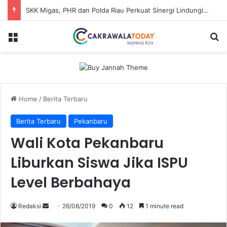
SKK Migas, PHR dan Polda Riau Perkuat Sinergi Lindungi Aset Negara demi Menjaga Ketahanan Energi Nasional
Menu
Se
Home
/
Berita Terbaru
Berita Terbaru
Pekanbaru
Wali Kota Pekanbaru
Liburkan Siswa Jika ISPU
Level Berbahaya
Send
Redaksi
26/08/2019
0
12
1 minute read
an