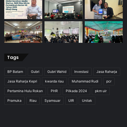
Tags
BP Batam
Gubri
Gubri Wahid
Investasi
Jasa Raharja
Jasa Raharja Kepri
kwarda riau
Muhammad Rudi
pcr
Pertamina Hulu Rokan
PHR
Pilkada 2024
pkm uir
Pramuka
Riau
Syamsuar
UIR
Unilak