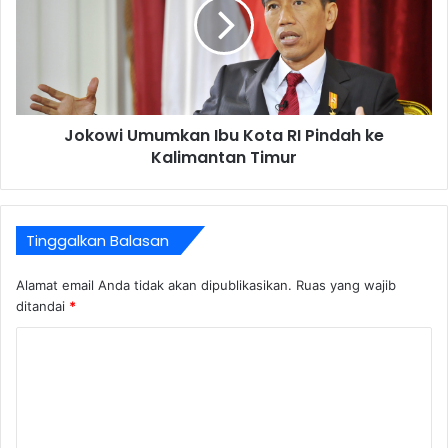
Jokowi Umumkan Ibu Kota RI Pindah ke
Kalimantan Timur
Tinggalkan Balasan
Alamat email Anda tidak akan dipublikasikan.
Ruas yang wajib
ditandai
*
K
o
m
e