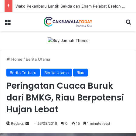
Wako Pekanbaru Lantik Sekda dan Enam Pejabat Eselon Lainnya
Menu
Se
Home
/
Berita Utama
Berita Terbaru
Berita Utama
Riau
Peringatan Cuaca Buruk
dari BMKG, Riau Berpotensi
Hujan Lebat
Send
Redaksi
26/08/2019
0
15
1 minute read
an