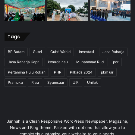
Tags
BP Batam
Gubri
Gubri Wahid
Investasi
Jasa Raharja
Jasa Raharja Kepri
kwarda riau
Muhammad Rudi
pcr
Pertamina Hulu Rokan
PHR
Pilkada 2024
pkm uir
Pramuka
Riau
Syamsuar
UIR
Unilak
Jannah is a Clean Responsive WordPress Newspaper, Magazine,
News and Blog theme. Packed with options that allow you to
completely customize your website to your needs.