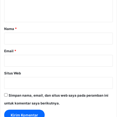
n
t
a
r
Nama
*
*
Email
*
Situs Web
Simpan nama, email, dan situs web saya pada peramban ini
untuk komentar saya berikutnya.