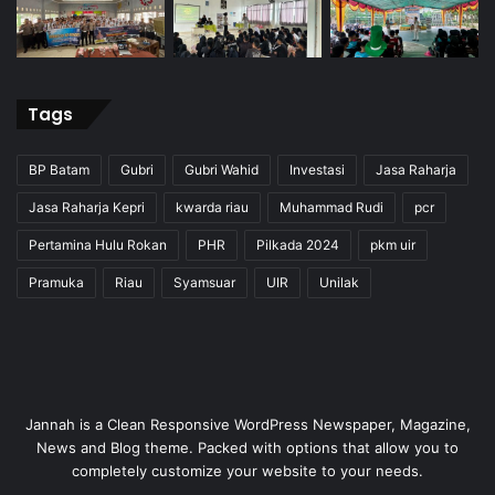
Tags
BP Batam
Gubri
Gubri Wahid
Investasi
Jasa Raharja
Jasa Raharja Kepri
kwarda riau
Muhammad Rudi
pcr
Pertamina Hulu Rokan
PHR
Pilkada 2024
pkm uir
Pramuka
Riau
Syamsuar
UIR
Unilak
Jannah is a Clean Responsive WordPress Newspaper, Magazine,
News and Blog theme. Packed with options that allow you to
completely customize your website to your needs.