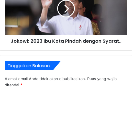
Jokowi: 2023 Ibu Kota Pindah dengan Syarat..
Tinggalkan Balasan
Alamat email Anda tidak akan dipublikasikan.
Ruas yang wajib
ditandai
*
K
o
m
e
n