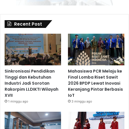
Recent Post
Sinkronisasi Pendidikan
Mahasiswa PCR Melaju ke
Tinggi dan Kebutuhan
Final Lomba Riset Sawit
Industri Jadi Sorotan
2026 BPDP Lewat Inovasi
Rakorpim LLDIKTI Wilayah
Keranjang Pintar Berbasis
XVII
IoT
1 minggu ago
3 minggu ago