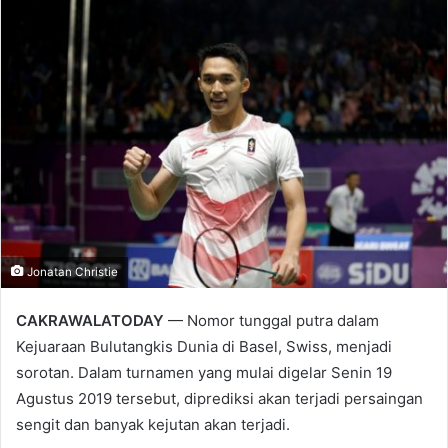
email
Jonatan Christie
CAKRAWALATODAY
— Nomor tunggal putra dalam
Kejuaraan Bulutangkis Dunia di Basel, Swiss, menjadi
sorotan. Dalam turnamen yang mulai digelar Senin 19
Agustus 2019 tersebut, diprediksi akan terjadi persaingan
sengit dan banyak kejutan akan terjadi.