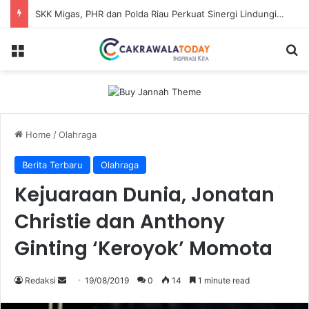
SKK Migas, PHR dan Polda Riau Perkuat Sinergi Lindungi Aset Negara demi Menjaga Ketahanan Energi Nasional
Menu
Se
Home
/
Olahraga
Berita Terbaru
Olahraga
Kejuaraan Dunia, Jonatan
Christie dan Anthony
Ginting ‘Keroyok’ Momota
Send
Redaksi
19/08/2019
0
14
1 minute read
an