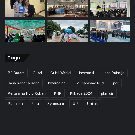
Tags
BP Batam
Gubri
Gubri Wahid
Investasi
Jasa Raharja
Jasa Raharja Kepri
kwarda riau
Muhammad Rudi
pcr
Pertamina Hulu Rokan
PHR
Pilkada 2024
pkm uir
Pramuka
Riau
Syamsuar
UIR
Unilak