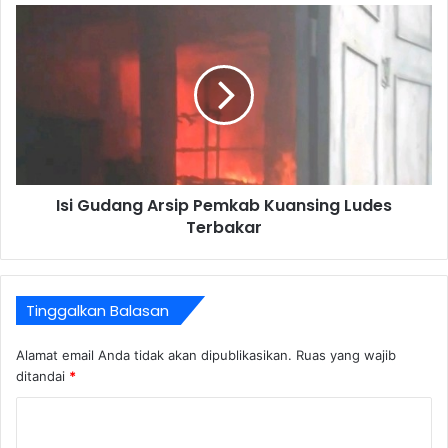
Isi Gudang Arsip Pemkab Kuansing Ludes
Terbakar
Tinggalkan Balasan
Alamat email Anda tidak akan dipublikasikan.
Ruas yang wajib
ditandai
*
K
o