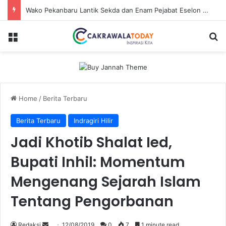
Wako Pekanbaru Lantik Sekda dan Enam Pejabat Eselon Lainnya
Menu
Se
Home
/
Berita Terbaru
Berita Terbaru
Indragiri Hilir
Jadi Khotib Shalat Ied,
Bupati Inhil: Momentum
Mengenang Sejarah Islam
Tentang Pengorbanan
Send
Redaksi
12/08/2019
0
7
1 minute read