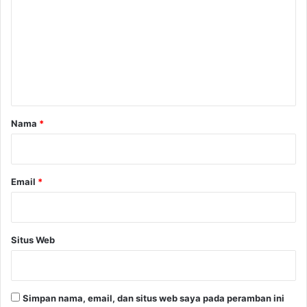
m
e
n
t
a
r
Nama
*
*
Email
*
Situs Web
Simpan nama, email, dan situs web saya pada peramban ini