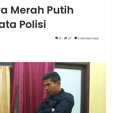
a Merah Putih
ata Polisi
0
37
2 minutes read