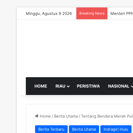
Minggu, Agustus 9 2026
Breaking News
Menteri PPN
HOME
RIAU
PERISTIWA
NASIONAL
Home
/
Berita Utama
/
Tentang Bendera Merah Putih
Berita Terbaru
Berita Utama
Indragiri Hulu