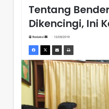
Tentang Bender
Dikencingi, Ini K
Send
Redaksi
12/08/2019
an
Facebook
X
Share via Email
Print
email