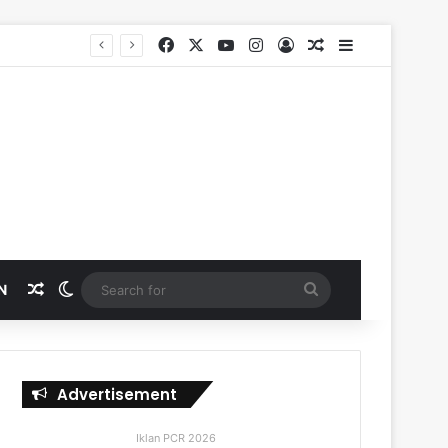
Facebook
X
YouTube
Instagram
Log In
Random Article
Sidebar
Random Article
Switch skin
Search
N
for
Advertisement
Iklan PCR 2026