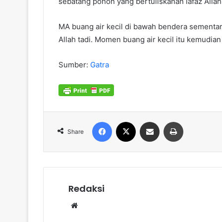
sebatang pohon yang bertuliskanan lafaz Allah
MA buang air kecil di bawah bendera sementar
Allah tadi. Momen buang air kecil itu kemudia
Sumber:
Gatra
Facebook
X
Share via Email
Print
Share
Redaksi
Website