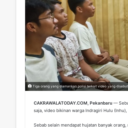
Tiga orang yang diamankan polisi terkait video yang disebu
CAKRAWALATODAY.COM, Pekanbaru
— Sebu
saja, video bikinan warga Indragiri Hulu (Inhu), 
Sebab selain mendapat hujatan banyak orang, m