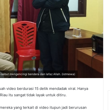
t-sebut mengencingi bendera dan lafaz Allah. (istmewa)
ah video berdurasi 15 detik mendadak viral. Hanya
Riau itu sangat tidak layak untuk ditiru.
ereka yang terkait di video itupun jadi berurusan