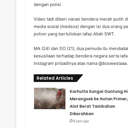
dengan polisi.
Video tadi diberi narasi bendera merah putih d
media sosial (medsos) dengan isi dua orang 
pohon yang bertuliskan lafaz Allah SWT.
MA (24) dan DO (21), dua pemuda itu mendadak 
kesusilaan terhadap bendera negara serta lafa
Instagram pribadinya atas nama @boswestaaa.
Related Articles
Karhutla Sungai Guntung Hil
Merangsek ke Hutan Primer
Alat Berat Tambahan
Dikerahkan
8 jam ago