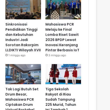
Sinkronisasi
Mahasiswa PCR
Pendidikan Tinggi
Melaju ke Final
dan Kebutuhan
Lomba Riset Sawit
Industri Jadi
2026 BPDP Lewat
Sorotan Rakorpim
Inovasi Keranjang
LLDIKTI Wilayah XVII
Pintar Berbasis IoT
1 minggu ago
3 minggu ago
Tak Lagi Butuh Set
Tiga Sekolah
Drum Besar,
Rakyat di Riau
Mahasiswa PCR
Sudah Tampung
Ciptakan Drum
225 Murid, Tahun
Virtual Portabel
Ini Tambah 1