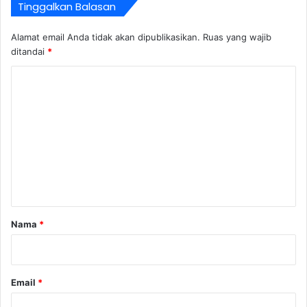
Tinggalkan Balasan
Alamat email Anda tidak akan dipublikasikan.
Ruas yang wajib
ditandai
*
K
o
m
e
n
t
a
r
Nama
*
*
Email
*