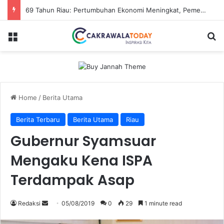
69 Tahun Riau: Pertumbuhan Ekonomi Meningkat, Pemerataan jadi Tantangan
Menu
Se
Home
/
Berita Utama
Berita Terbaru
Berita Utama
Riau
Gubernur Syamsuar
Mengaku Kena ISPA
Terdampak Asap
Send
Redaksi
05/08/2019
0
29
1 minute read
an