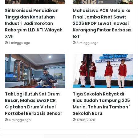
Sinkronisasi Pendidikan
Mahasiswa PCR Melaju ke
Tinggi dan Kebutuhan
Final Lomba Riset Sawit
Industri Jadi Sorotan
2026 BPDP Lewat Inovasi
Rakorpim LLDIKTI Wilayah
Keranjang Pintar Berbasis
XVII
IoT
1 minggu ago
3 minggu ago
Tak Lagi Butuh Set Drum
Tiga Sekolah Rakyat di
Besar, Mahasiswa PCR
Riau Sudah Tampung 225
Ciptakan Drum Virtual
Murid, Tahun Ini Tambah 1
Portabel Berbasis Sensor
Sekolah Baru
4 minggu ago
17/06/2026