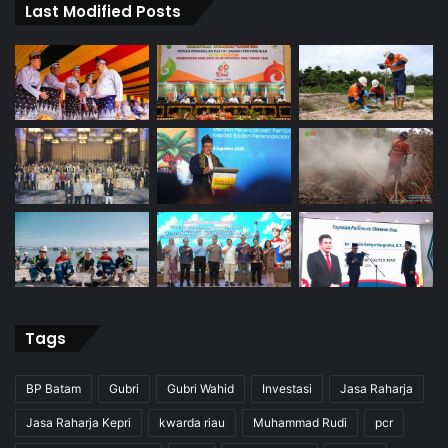
Last Modified Posts
Tags
BP Batam
Gubri
Gubri Wahid
Investasi
Jasa Raharja
Jasa Raharja Kepri
kwarda riau
Muhammad Rudi
pcr