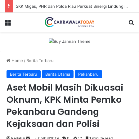
SKK Migas, PHR dan Polda Riau Perkuat Sinergi Lindungi Aset Negara demi Menjaga Ketahanan Energi Nasional
Menu
Se
Home
/
Berita Terbaru
Berita Terbaru
Berita Utama
Pekanbaru
Aset Mobil Masih Dikuasai
Oknum, KPK Minta Pemko
Pekanbaru Gandeng
Kejaksaan dan Polisi
Send
Redaksi
05/08/2019
0
12
1 minute read