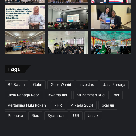
Tags
BP Batam
Gubri
Gubri Wahid
Investasi
Jasa Raharja
Jasa Raharja Kepri
kwarda riau
Muhammad Rudi
pcr
Pertamina Hulu Rokan
PHR
Pilkada 2024
pkm uir
Pramuka
Riau
Syamsuar
UIR
Unilak