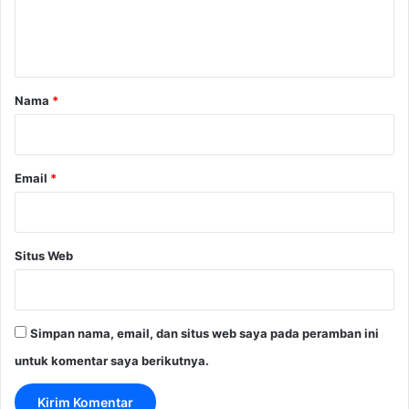
n
t
a
r
Nama
*
*
Email
*
Situs Web
Simpan nama, email, dan situs web saya pada peramban ini
untuk komentar saya berikutnya.