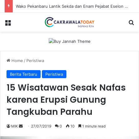
Wako Pekanbaru Lantik Sekda dan Enam Pejabat Eselon Lainnya
Menu
Se
Home
/
Peristiwa
Berita Terbaru
Peristiwa
15 Wisatawan Sesak Nafas
karena Erupsi Gunung
Tangkuban Parahu
Send
MIK
27/07/2019
0
10
1 minute read
an