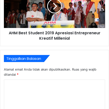
AHM Best Student 2019 Apresiasi Entrepreneur
Kreatif Millenial
Tinggalkan Balasan
Alamat email Anda tidak akan dipublikasikan.
Ruas yang wajib
ditandai
*
K
o
m
e