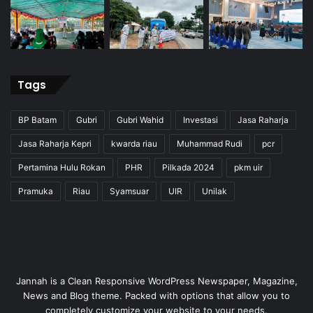
Tags
BP Batam
Gubri
Gubri Wahid
Investasi
Jasa Raharja
Jasa Raharja Kepri
kwarda riau
Muhammad Rudi
pcr
Pertamina Hulu Rokan
PHR
Pilkada 2024
pkm uir
Pramuka
Riau
Syamsuar
UIR
Unilak
Jannah is a Clean Responsive WordPress Newspaper, Magazine,
News and Blog theme. Packed with options that allow you to
completely customize your website to your needs.