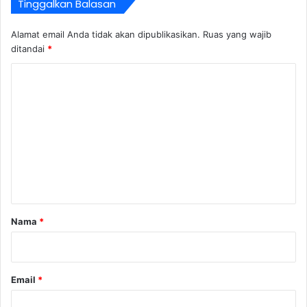
Tinggalkan Balasan
Alamat email Anda tidak akan dipublikasikan.
Ruas yang wajib
ditandai
*
K
o
m
e
n
t
a
r
Nama
*
*
Email
*