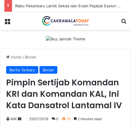
Wako Pekanbaru Lantik Sekda dan Enam Pejabat Eselon Lainnya
Menu
Se
Home
/
Bintan
Berita Terbaru
Bintan
Pimpin Sertijab Komandan
KRI dan Komandan KAL, Ini
Kata Dansatrol Lantamal IV
Send
MIK
25/07/2019
0
75
2 minutes read
an