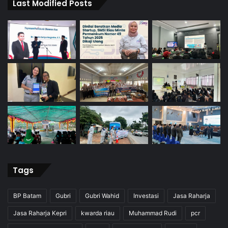
Last Modified Posts
Tags
BP Batam
Gubri
Gubri Wahid
Investasi
Jasa Raharja
Jasa Raharja Kepri
kwarda riau
Muhammad Rudi
pcr