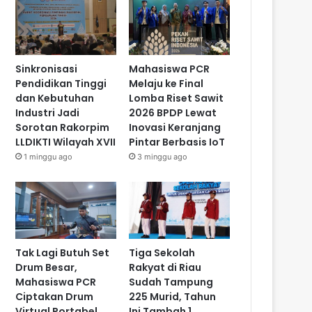
Sinkronisasi
Mahasiswa PCR
Pendidikan Tinggi
Melaju ke Final
dan Kebutuhan
Lomba Riset Sawit
Industri Jadi
2026 BPDP Lewat
Sorotan Rakorpim
Inovasi Keranjang
LLDIKTI Wilayah XVII
Pintar Berbasis IoT
1 minggu ago
3 minggu ago
Tak Lagi Butuh Set
Tiga Sekolah
Drum Besar,
Rakyat di Riau
Mahasiswa PCR
Sudah Tampung
Ciptakan Drum
225 Murid, Tahun
Virtual Portabel
Ini Tambah 1