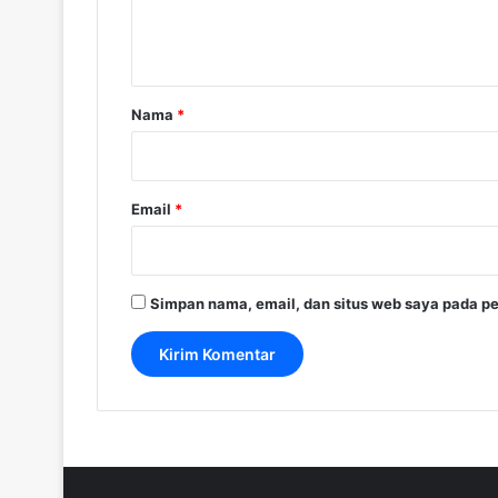
n
t
a
r
Nama
*
*
Email
*
Simpan nama, email, dan situs web saya pada pe