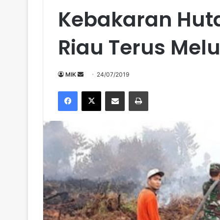
Kebakaran Huta
Riau Terus Mel
Send
MIK
24/07/2019
an
Facebook
X
Share via Email
Print
email