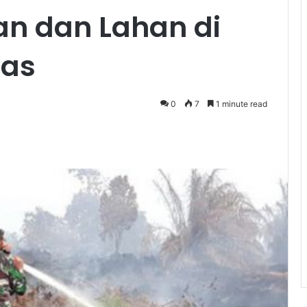
n dan Lahan di
uas
0
7
1 minute read