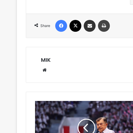
Facebook
X
Share via Email
Print
Share
MIK
Website