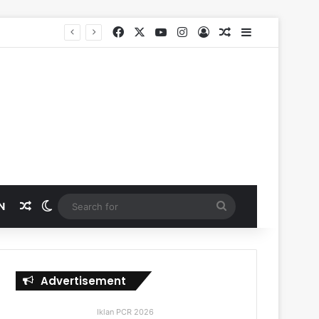
Facebook
X
YouTube
Instagram
Log In
Random Article
Sidebar
Random Article
Switch skin
Search
N
for
Advertisement
Iklan PCR 2026