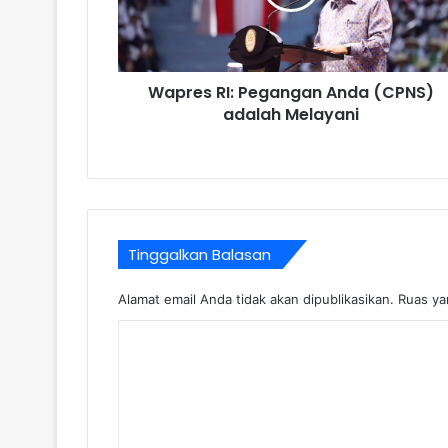
Wapres RI: Pegangan Anda (CPNS)
adalah Melayani
Tinggalkan Balasan
Alamat email Anda tidak akan dipublikasikan.
Ruas ya
K
o
m
e