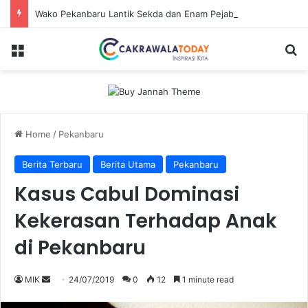
Wako Pekanbaru Lantik Sekda dan Enam Pejabat Eselon Lainnya
Menu
Se
Home
/
Pekanbaru
Berita Terbaru
Berita Utama
Pekanbaru
Kasus Cabul Dominasi
Kekerasan Terhadap Anak
di Pekanbaru
Send
MIK
24/07/2019
0
12
1 minute read
an