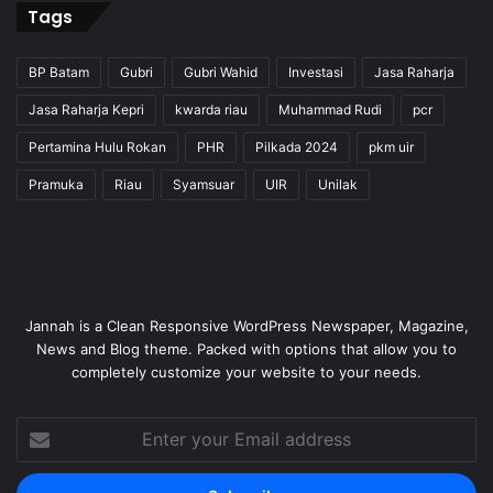
Tags
BP Batam
Gubri
Gubri Wahid
Investasi
Jasa Raharja
Jasa Raharja Kepri
kwarda riau
Muhammad Rudi
pcr
Pertamina Hulu Rokan
PHR
Pilkada 2024
pkm uir
Pramuka
Riau
Syamsuar
UIR
Unilak
Jannah is a Clean Responsive WordPress Newspaper, Magazine,
News and Blog theme. Packed with options that allow you to
completely customize your website to your needs.
Enter
your
Email