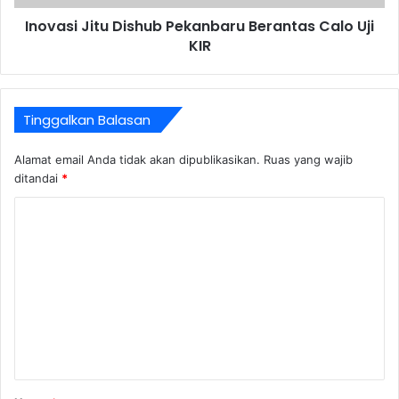
Inovasi Jitu Dishub Pekanbaru Berantas Calo Uji
KIR
Tinggalkan Balasan
Alamat email Anda tidak akan dipublikasikan.
Ruas yang wajib
ditandai
*
K
o
m
e
n
t
a
r