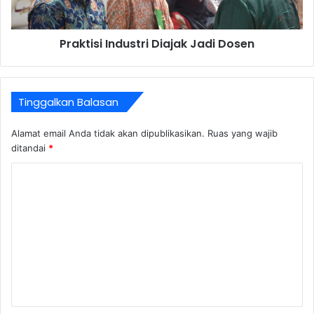
Praktisi Industri Diajak Jadi Dosen
Tinggalkan Balasan
Alamat email Anda tidak akan dipublikasikan.
Ruas yang wajib
ditandai
*
K
o
m
e
n
t
a