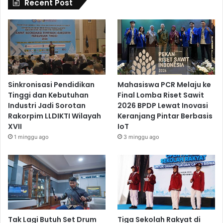
Recent Post
Sinkronisasi Pendidikan
Mahasiswa PCR Melaju ke
Tinggi dan Kebutuhan
Final Lomba Riset Sawit
Industri Jadi Sorotan
2026 BPDP Lewat Inovasi
Rakorpim LLDIKTI Wilayah
Keranjang Pintar Berbasis
XVII
IoT
1 minggu ago
3 minggu ago
Tak Lagi Butuh Set Drum
Tiga Sekolah Rakyat di