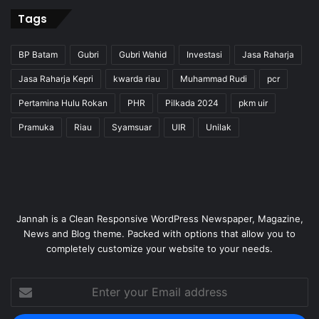
Tags
BP Batam
Gubri
Gubri Wahid
Investasi
Jasa Raharja
Jasa Raharja Kepri
kwarda riau
Muhammad Rudi
pcr
Pertamina Hulu Rokan
PHR
Pilkada 2024
pkm uir
Pramuka
Riau
Syamsuar
UIR
Unilak
Jannah is a Clean Responsive WordPress Newspaper, Magazine,
News and Blog theme. Packed with options that allow you to
completely customize your website to your needs.
Enter
your
Email