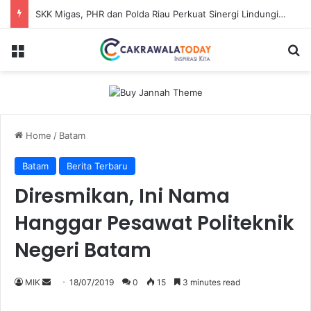
SKK Migas, PHR dan Polda Riau Perkuat Sinergi Lindungi Aset Negara demi Menjaga Ketahanan Energi Nasional
Menu
Se
Home
/
Batam
Batam
Berita Terbaru
Diresmikan, Ini Nama
Hanggar Pesawat Politeknik
Negeri Batam
Send
MIK
18/07/2019
0
15
3 minutes read
an