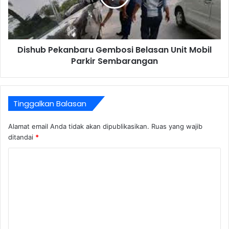
Dishub Pekanbaru Gembosi Belasan Unit Mobil
Parkir Sembarangan
Tinggalkan Balasan
Alamat email Anda tidak akan dipublikasikan.
Ruas yang wajib
ditandai
*
K
o
m
e
n