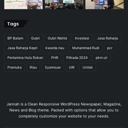
Tags
BP Batam
Gubri
Gubri Wahid
Investasi
Jasa Raharja
Jasa Raharja Kepri
kwarda riau
Muhammad Rudi
pcr
Pertamina Hulu Rokan
PHR
Pilkada 2024
pkm uir
Pramuka
Riau
Syamsuar
UIR
Unilak
Jannah is a Clean Responsive WordPress Newspaper, Magazine,
News and Blog theme. Packed with options that allow you to
completely customize your website to your needs.