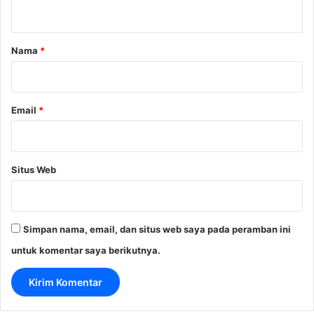
t
a
r
Nama
*
*
Email
*
Situs Web
Simpan nama, email, dan situs web saya pada peramban ini
untuk komentar saya berikutnya.