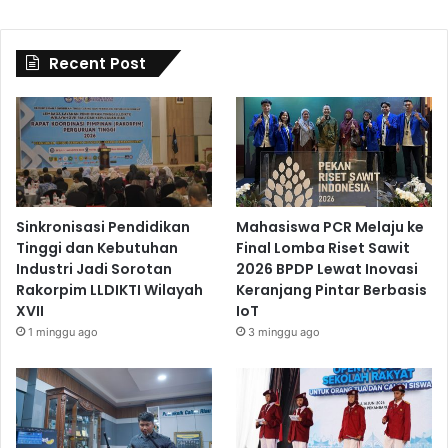
Recent Post
Sinkronisasi Pendidikan
Mahasiswa PCR Melaju ke
Tinggi dan Kebutuhan
Final Lomba Riset Sawit
Industri Jadi Sorotan
2026 BPDP Lewat Inovasi
Rakorpim LLDIKTI Wilayah
Keranjang Pintar Berbasis
XVII
IoT
1 minggu ago
3 minggu ago