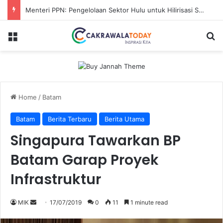
Menteri PPN: Pengelolaan Sektor Hulu untuk Hilirisasi Sawit
Menu
Se
Home
/
Batam
Batam
Berita Terbaru
Berita Utama
Singapura Tawarkan BP
Batam Garap Proyek
Infrastruktur
Send
MIK
17/07/2019
0
11
1 minute read
an