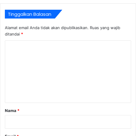
Tinggalkan Balasan
Alamat email Anda tidak akan dipublikasikan.
Ruas yang wajib
ditandai
*
K
o
m
e
n
t
a
r
Nama
*
*