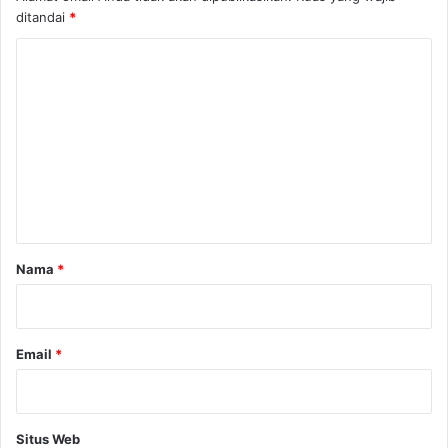
ditandai
*
K
o
m
e
n
t
a
r
Nama
*
*
Email
*
Situs Web