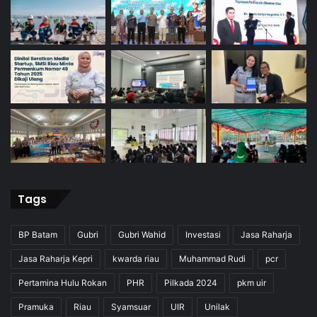
Tags
BP Batam
Gubri
Gubri Wahid
Investasi
Jasa Raharja
Jasa Raharja Kepri
kwarda riau
Muhammad Rudi
pcr
Pertamina Hulu Rokan
PHR
Pilkada 2024
pkm uir
Pramuka
Riau
Syamsuar
UIR
Unilak