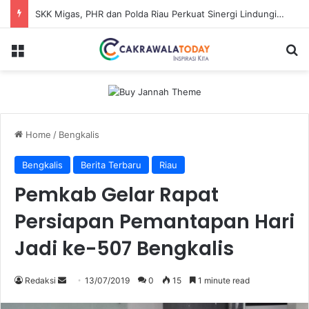
SKK Migas, PHR dan Polda Riau Perkuat Sinergi Lindungi Aset Negara demi Menjaga Ketahanan Energi Nasional
Menu
Se
Home
/
Bengkalis
Bengkalis
Berita Terbaru
Riau
Pemkab Gelar Rapat
Persiapan Pemantapan Hari
Jadi ke-507 Bengkalis
Send
Redaksi
13/07/2019
0
15
1 minute read
an