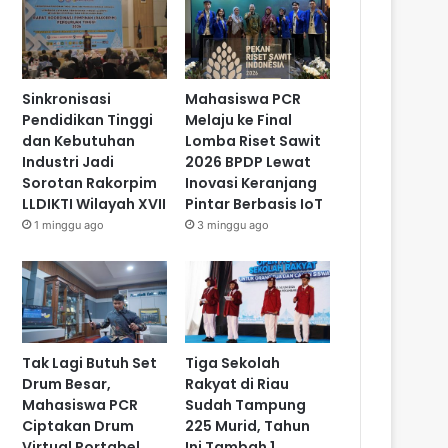
Sinkronisasi
Mahasiswa PCR
Pendidikan Tinggi
Melaju ke Final
dan Kebutuhan
Lomba Riset Sawit
Industri Jadi
2026 BPDP Lewat
Sorotan Rakorpim
Inovasi Keranjang
LLDIKTI Wilayah XVII
Pintar Berbasis IoT
1 minggu ago
3 minggu ago
Tak Lagi Butuh Set
Tiga Sekolah
Drum Besar,
Rakyat di Riau
Mahasiswa PCR
Sudah Tampung
Ciptakan Drum
225 Murid, Tahun
Virtual Portabel
Ini Tambah 1