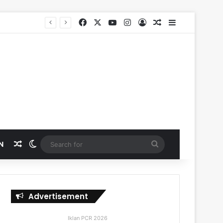
Facebook
X
YouTube
Instagram
Log In
Random Article
Sidebar
SKK Migas, PHR dan Polda Riau Perkuat Sinergi Lindungi Aset Negara demi Menjaga Ketahanan Energi Nasional
Random Article
Switch skin
Search
N
for
Advertisement
Iklan PCR 2026