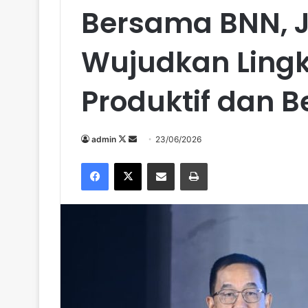
Bersama BNN, J
Wujudkan Ling
Produktif dan 
Follow
Send
admin
23/06/2026
on
an
Facebook
X
Share via Email
Print
X
email