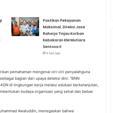
i
Pastikan Pekayanan
Maksimal, Direksi Jasa
Raharja Tinjau Korban
C
Kebakaran KM Mutiara
Sentosa II
4 hari ago
erikan pemahaman mengenai ciri-ciri penyalahguna
 sebagai bagian dari upaya deteksi dini. “BNN
N di lingkungan kerja melalui edukasi berkelanjutan,
pembentukan budaya organisasi yang sehat dan bebas
, Muhammad Awaluddin, menegaskan bahwa