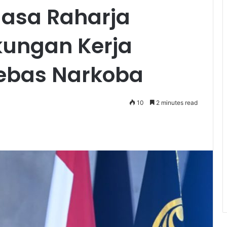
asa Raharja
kungan Kerja
Bebas Narkoba
10
2 minutes read