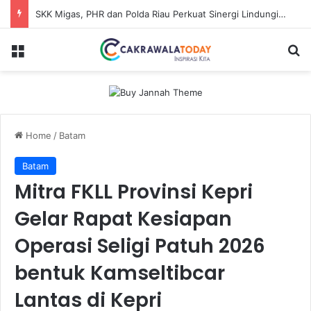
SKK Migas, PHR dan Polda Riau Perkuat Sinergi Lindungi Aset Negara demi Menjaga Ketahanan Energi Nasional
Menu
Se
Home
/
Batam
Batam
Mitra FKLL Provinsi Kepri
Gelar Rapat Kesiapan
Operasi Seligi Patuh 2026
bentuk Kamseltibcar
Lantas di Kepri