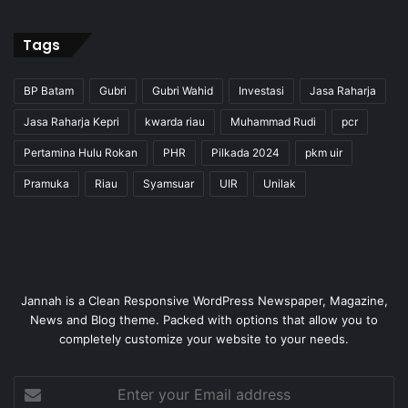
Tags
BP Batam
Gubri
Gubri Wahid
Investasi
Jasa Raharja
Jasa Raharja Kepri
kwarda riau
Muhammad Rudi
pcr
Pertamina Hulu Rokan
PHR
Pilkada 2024
pkm uir
Pramuka
Riau
Syamsuar
UIR
Unilak
Jannah is a Clean Responsive WordPress Newspaper, Magazine,
News and Blog theme. Packed with options that allow you to
completely customize your website to your needs.
Enter
your