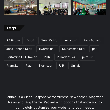
Tags
BP Batam
Gubri
Gubri Wahid
Investasi
Jasa Raharja
Jasa Raharja Kepri
kwarda riau
Muhammad Rudi
pcr
Pertamina Hulu Rokan
PHR
Pilkada 2024
pkm uir
Pramuka
Riau
Syamsuar
UIR
Unilak
Jannah is a Clean Responsive WordPress Newspaper, Magazine,
News and Blog theme. Packed with options that allow you to
completely customize your website to your needs.