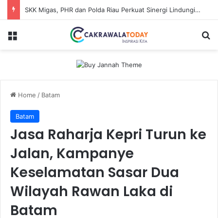
SKK Migas, PHR dan Polda Riau Perkuat Sinergi Lindungi Aset Negara demi Menjaga Ketahanan Energi Nasional
Menu
Se
Home
/
Batam
Batam
Jasa Raharja Kepri Turun ke
Jalan, Kampanye
Keselamatan Sasar Dua
Wilayah Rawan Laka di
Batam