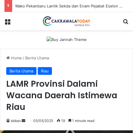
Wako Pekanbaru Lantik Sekda dan Enam Pejabat Eselon Lainnya
Menu
S
Home
/
Berita Utama
Berita Utama
Riau
LAMR Provinsi Dalami
Wacana Daerah Istimewa
Riau
abbas
S
05/05/2025
19
1 minute read
e