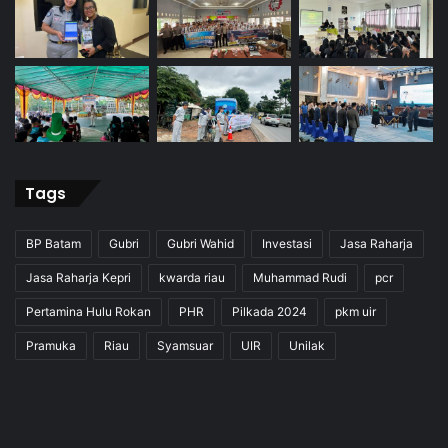
Tags
BP Batam
Gubri
Gubri Wahid
Investasi
Jasa Raharja
Jasa Raharja Kepri
kwarda riau
Muhammad Rudi
pcr
Pertamina Hulu Rokan
PHR
Pilkada 2024
pkm uir
Pramuka
Riau
Syamsuar
UIR
Unilak