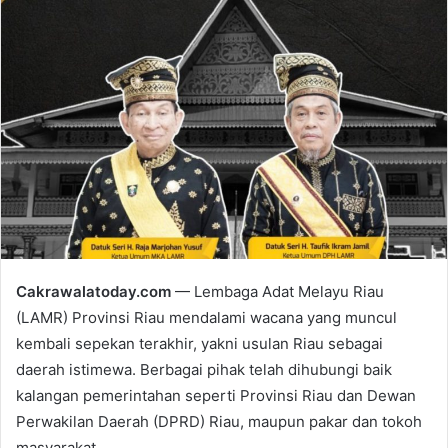
n
d
a
n
e
m
a
i
l
Cakrawalatoday.com
— Lembaga Adat Melayu Riau
(LAMR) Provinsi Riau mendalami wacana yang muncul
kembali sepekan terakhir, yakni usulan Riau sebagai
daerah istimewa. Berbagai pihak telah dihubungi baik
kalangan pemerintahan seperti Provinsi Riau dan Dewan
Perwakilan Daerah (DPRD) Riau, maupun pakar dan tokoh
masyarakat.