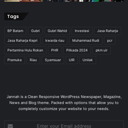
Tags
BP Batam
Gubri
Gubri Wahid
Investasi
Jasa Raharja
Jasa Raharja Kepri
kwarda riau
Muhammad Rudi
pcr
Pertamina Hulu Rokan
PHR
Pilkada 2024
pkm uir
Pramuka
Riau
Syamsuar
UIR
Unilak
Jannah is a Clean Responsive WordPress Newspaper, Magazine,
News and Blog theme. Packed with options that allow you to
completely customize your website to your needs.
Enter