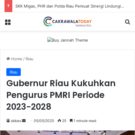
SKK Migas, PHR dan Polda Riau Perkuat Sinergi Lindungi Aset Negara demi Menjaga Ketahanan Energi Nasional
Menu
S
Home
/
Riau
Riau
Gubernur Riau Kukuhkan
Pengurus PMRI Periode
2023-2028
abbas
S
05/05/2025
25
1 minute read
e