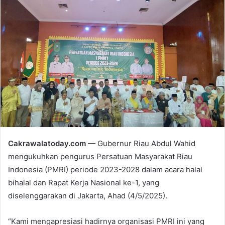
n
d
a
n
e
m
a
i
l
Cakrawalatoday.com
— Gubernur Riau Abdul Wahid
mengukuhkan pengurus Persatuan Masyarakat Riau
Indonesia (PMRI) periode 2023-2028 dalam acara halal
bihalal dan Rapat Kerja Nasional ke-1, yang
diselenggarakan di Jakarta, Ahad (4/5/2025).
“Kami mengapresiasi hadirnya organisasi PMRI ini yang