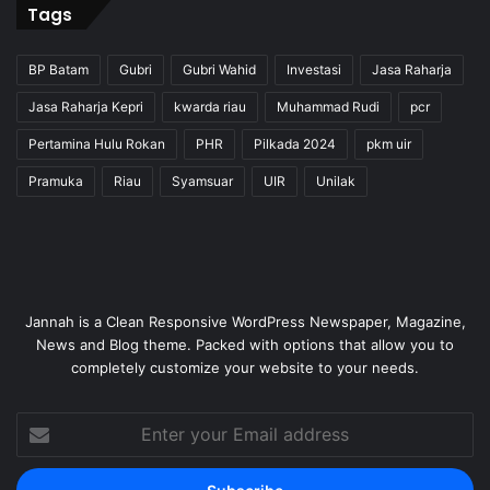
Tags
BP Batam
Gubri
Gubri Wahid
Investasi
Jasa Raharja
Jasa Raharja Kepri
kwarda riau
Muhammad Rudi
pcr
Pertamina Hulu Rokan
PHR
Pilkada 2024
pkm uir
Pramuka
Riau
Syamsuar
UIR
Unilak
Jannah is a Clean Responsive WordPress Newspaper, Magazine,
News and Blog theme. Packed with options that allow you to
completely customize your website to your needs.
Enter
your
Email