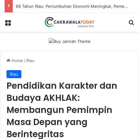
69 Tahun Riau: Pertumbuhan Ekonomi Meningkat, Pemerataan jadi Tantangan
Menu
S
Home
/
Riau
Riau
Pendidikan Karakter dan
Budaya AKHLAK:
Membangun Pemimpin
Masa Depan yang
Berintegritas