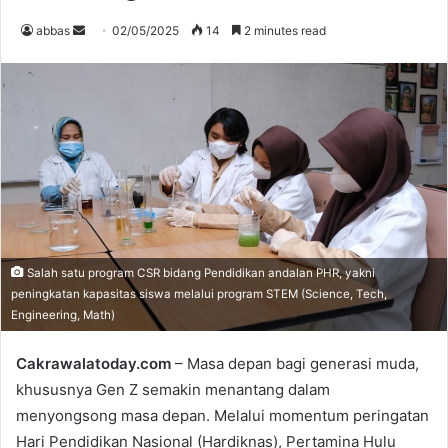
abbas
S
02/05/2025
14
2 minutes read
e
n
d
a
n
e
m
a
i
l
Salah satu program CSR bidang Pendidikan andalan PHR, yakni
peningkatan kapasitas siswa melalui program STEM (Science, Tech,
Engineering, Math)
Cakrawalatoday.com
– Masa depan bagi generasi muda,
khususnya Gen Z semakin menantang dalam
menyongsong masa depan. Melalui momentum peringatan
Hari Pendidikan Nasional (Hardiknas), Pertamina Hulu