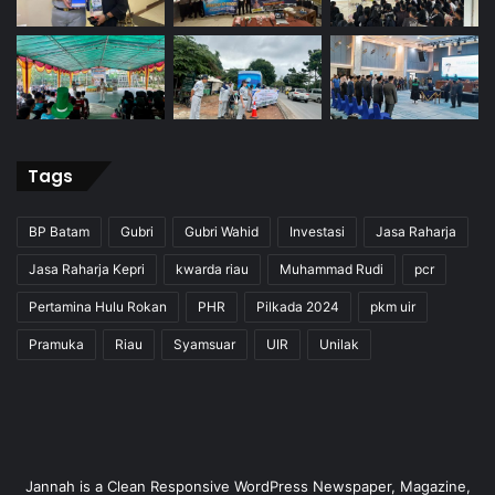
Tags
BP Batam
Gubri
Gubri Wahid
Investasi
Jasa Raharja
Jasa Raharja Kepri
kwarda riau
Muhammad Rudi
pcr
Pertamina Hulu Rokan
PHR
Pilkada 2024
pkm uir
Pramuka
Riau
Syamsuar
UIR
Unilak
Jannah is a Clean Responsive WordPress Newspaper, Magazine,