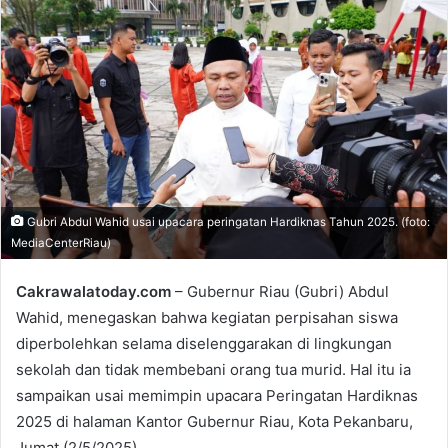
n
d
a
n
e
m
a
i
l
Gubri Abdul Wahid usai upacara peringatan Hardiknas Tahun 2025. (foto:
MediaCenterRiau)
Cakrawalatoday.com
– Gubernur Riau (Gubri) Abdul
Wahid, menegaskan bahwa kegiatan perpisahan siswa
diperbolehkan selama diselenggarakan di lingkungan
sekolah dan tidak membebani orang tua murid. Hal itu ia
sampaikan usai memimpin upacara Peringatan Hardiknas
2025 di halaman Kantor Gubernur Riau, Kota Pekanbaru,
Jumat (2/5/2025).