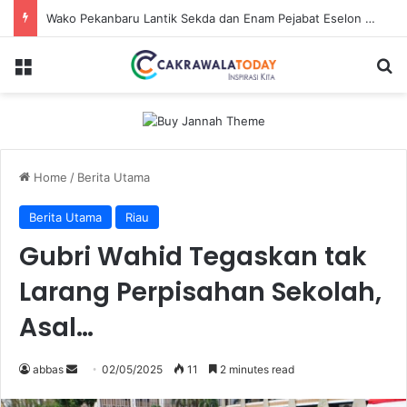
Wako Pekanbaru Lantik Sekda dan Enam Pejabat Eselon Lainnya
Menu
S
Home
/
Berita Utama
Berita Utama
Riau
Gubri Wahid Tegaskan tak
Larang Perpisahan Sekolah,
Asal…
abbas
S
02/05/2025
11
2 minutes read
e