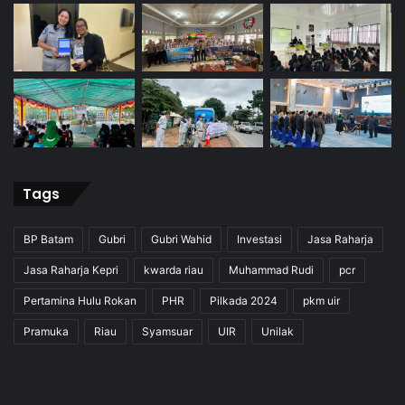
Tags
BP Batam
Gubri
Gubri Wahid
Investasi
Jasa Raharja
Jasa Raharja Kepri
kwarda riau
Muhammad Rudi
pcr
Pertamina Hulu Rokan
PHR
Pilkada 2024
pkm uir
Pramuka
Riau
Syamsuar
UIR
Unilak