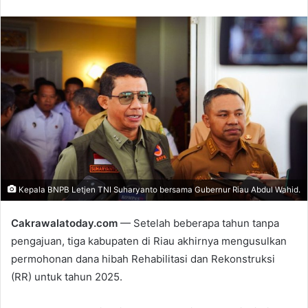
e
n
d
a
n
e
m
a
i
l
Kepala BNPB Letjen TNI Suharyanto bersama Gubernur Riau Abdul Wahid.
Cakrawalatoday.com
— Setelah beberapa tahun tanpa
pengajuan, tiga kabupaten di Riau akhirnya mengusulkan
permohonan dana hibah Rehabilitasi dan Rekonstruksi
(RR) untuk tahun 2025.