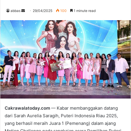
abbas
S
29/04/2025
100
1 minute read
e
n
d
a
n
e
m
a
i
l
Cakrawalatoday.com
— Kabar membanggakan datang
dari Sarah Aurelia Saragih, Puteri Indonesia Riau 2025,
yang berhasil meraih Juara 1 (Pemenang) dalam ajang
Motion Challenge pada rangkaian acara Pemilihan Puteri