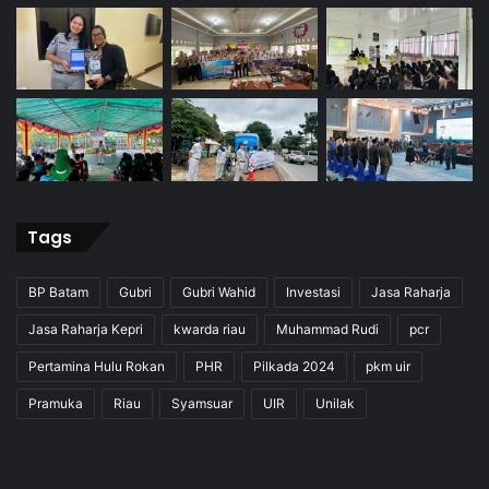
Tags
BP Batam
Gubri
Gubri Wahid
Investasi
Jasa Raharja
Jasa Raharja Kepri
kwarda riau
Muhammad Rudi
pcr
Pertamina Hulu Rokan
PHR
Pilkada 2024
pkm uir
Pramuka
Riau
Syamsuar
UIR
Unilak