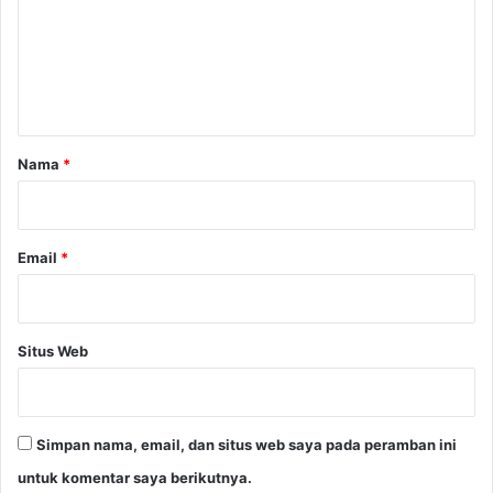
e
n
t
a
r
Nama
*
*
Email
*
Situs Web
Simpan nama, email, dan situs web saya pada peramban ini
untuk komentar saya berikutnya.