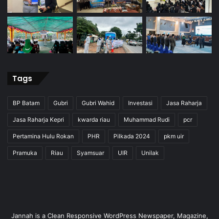
Tags
BP Batam
Gubri
Gubri Wahid
Investasi
Jasa Raharja
Jasa Raharja Kepri
kwarda riau
Muhammad Rudi
pcr
Pertamina Hulu Rokan
PHR
Pilkada 2024
pkm uir
Pramuka
Riau
Syamsuar
UIR
Unilak
Jannah is a Clean Responsive WordPress Newspaper, Magazine,