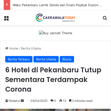
Wako Pekanbaru Lantik Sekda dan Enam Pejabat Eselon Lainnya
Menu
Se
Home
/
Berita Utama
Berita Terbaru
Berita Utama
Bisnis
6 Hotel di Pekanbaru Tutup
Sementara Terdampak
Corona
Send
Redaksi
05/04/2020
0
12
2 minutes read
an