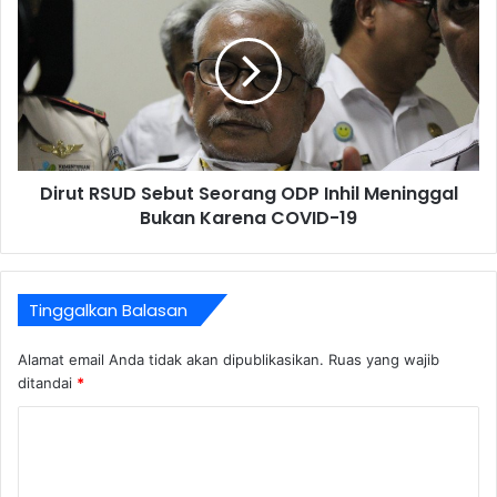
Dirut RSUD Sebut Seorang ODP Inhil Meninggal
Bukan Karena COVID-19
Tinggalkan Balasan
Alamat email Anda tidak akan dipublikasikan.
Ruas yang wajib
ditandai
*
K
o
m