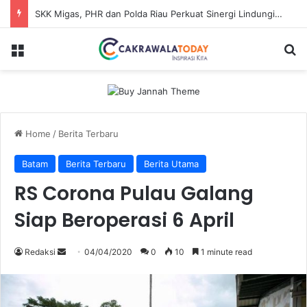
SKK Migas, PHR dan Polda Riau Perkuat Sinergi Lindungi Aset Negara demi Menjaga Ketahanan Energi Nasional
Menu
Se
Home
/
Berita Terbaru
Batam
Berita Terbaru
Berita Utama
RS Corona Pulau Galang
Siap Beroperasi 6 April
Send
Redaksi
04/04/2020
0
10
1 minute read
an
email