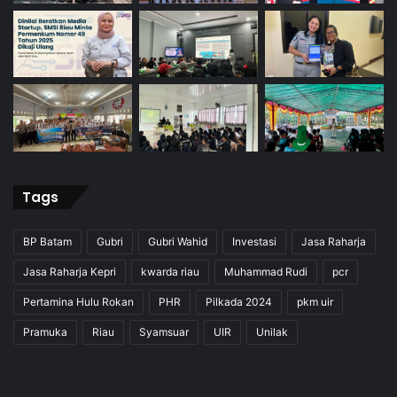
Tags
BP Batam
Gubri
Gubri Wahid
Investasi
Jasa Raharja
Jasa Raharja Kepri
kwarda riau
Muhammad Rudi
pcr
Pertamina Hulu Rokan
PHR
Pilkada 2024
pkm uir
Pramuka
Riau
Syamsuar
UIR
Unilak