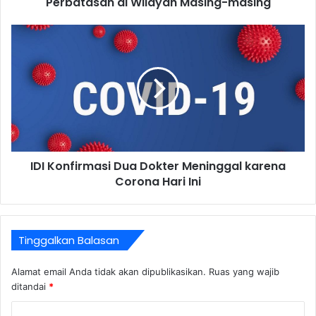
Perbatasan di Wilayah Masing-masing
IDI Konfirmasi Dua Dokter Meninggal karena
Corona Hari Ini
Tinggalkan Balasan
Alamat email Anda tidak akan dipublikasikan.
Ruas yang wajib
ditandai
*
K