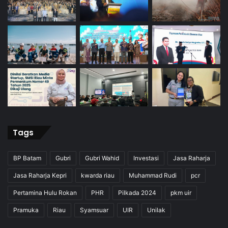
Tags
BP Batam
Gubri
Gubri Wahid
Investasi
Jasa Raharja
Jasa Raharja Kepri
kwarda riau
Muhammad Rudi
pcr
Pertamina Hulu Rokan
PHR
Pilkada 2024
pkm uir
Pramuka
Riau
Syamsuar
UIR
Unilak