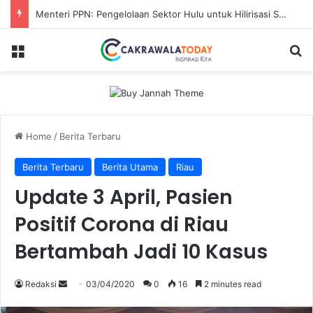
Karhutla Sungai Guntung Hilir Merangsek ke Hutan Primer, Alat Berat Tambahan Dikerahkan
Menu
Se
Home
/
Berita Terbaru
Berita Terbaru
Berita Utama
Riau
Update 3 April, Pasien
Positif Corona di Riau
Bertambah Jadi 10 Kasus
Send
Redaksi
03/04/2020
0
16
2 minutes read
an