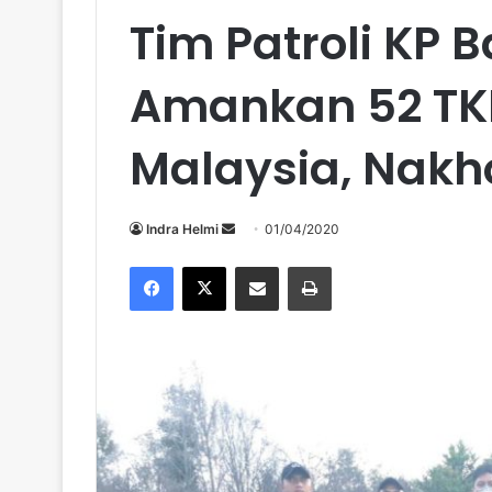
Tim Patroli KP
Amankan 52 TKI 
Malaysia, Nakh
Send
Indra Helmi
01/04/2020
an
Facebook
X
Share via Email
Print
email