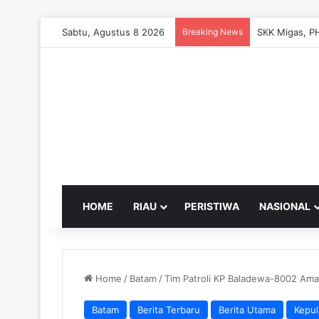
Sabtu, Agustus 8 2026
Breaking News
HOME
RIAU
PERISTIWA
NASIONAL
Home
/
Batam
/
Tim Patroli KP Baladewa-8002 Aman
Batam
Berita Terbaru
Berita Utama
Kepul