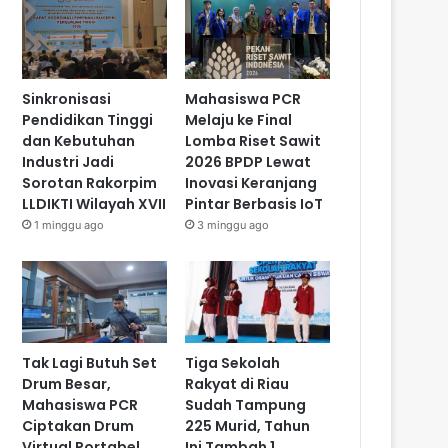
Sinkronisasi
Mahasiswa PCR
Pendidikan Tinggi
Melaju ke Final
dan Kebutuhan
Lomba Riset Sawit
Industri Jadi
2026 BPDP Lewat
Sorotan Rakorpim
Inovasi Keranjang
LLDIKTI Wilayah XVII
Pintar Berbasis IoT
1 minggu ago
3 minggu ago
Tak Lagi Butuh Set
Tiga Sekolah
Drum Besar,
Rakyat di Riau
Mahasiswa PCR
Sudah Tampung
Ciptakan Drum
225 Murid, Tahun
Virtual Portabel
Ini Tambah 1