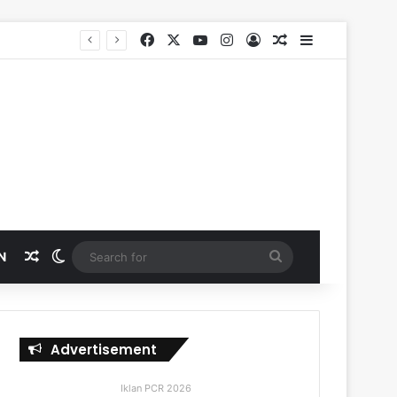
Facebook
X
YouTube
Instagram
Log In
Random Article
Sidebar
SKK Migas, PHR dan Polda Riau Perkuat Sinergi Lindungi Aset Negara demi Menjaga Ketahanan Energi Nasional
Random Article
Switch skin
Search
N
for
Advertisement
Iklan PCR 2026