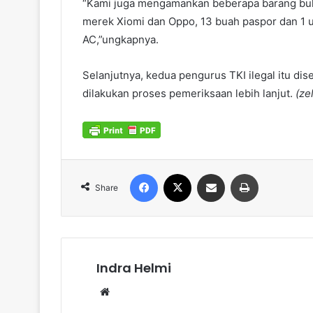
“Kami juga mengamankan beberapa barang bukti 
merek Xiomi dan Oppo, 13 buah paspor dan 1 u
AC,”ungkapnya.
Selanjutnya, kedua pengurus TKI ilegal itu di
dilakukan proses pemeriksaan lebih lanjut.
(zel
Facebook
X
Share via Email
Print
Share
Indra Helmi
Website