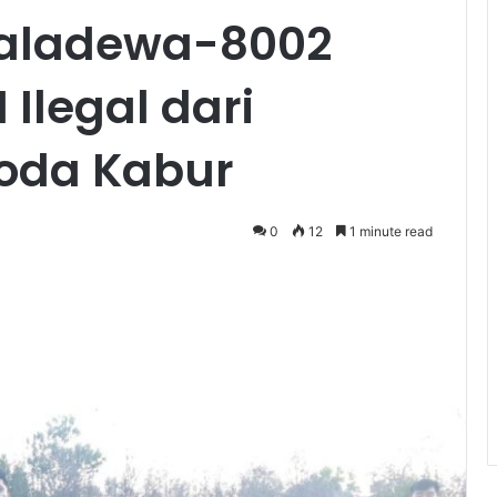
 Baladewa-8002
Ilegal dari
oda Kabur
0
12
1 minute read