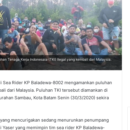
n Tenaga Kerja Indonesaia (TKI) Ilegal yang kembali dari Malaysia.
li Sea Rider KP Baladewa-8002 mengamankan puluhan
ali dari Malaysia. Puluhan TKI tersebut diamankan di
urahan Sambau, Kota Batam Senin (30/3/2020) sekira
at yang mencurigakan sedang menurunkan penumpang
di Yaser yang memimpin tim sea rider KP Baladewa-