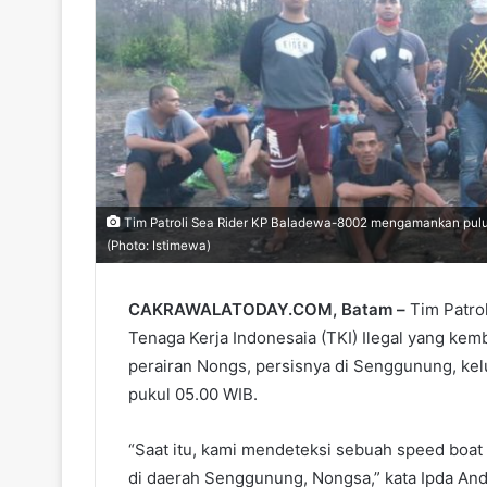
Tim Patroli Sea Rider KP Baladewa-8002 mengamankan puluha
(Photo: Istimewa)
CAKRAWALATODAY.COM, Batam –
Tim Patro
Tenaga Kerja Indonesaia (TKI) Ilegal yang kemb
perairan Nongs, persisnya di Senggunung, kel
pukul 05.00 WIB.
“Saat itu, kami mendeteksi sebuah speed bo
di daerah Senggunung, Nongsa,” kata Ipda An