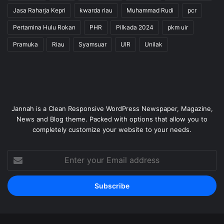
Jasa Raharja Kepri
kwarda riau
Muhammad Rudi
pcr
Pertamina Hulu Rokan
PHR
Pilkada 2024
pkm uir
Pramuka
Riau
Syamsuar
UIR
Unilak
Jannah is a Clean Responsive WordPress Newspaper, Magazine,
News and Blog theme. Packed with options that allow you to
completely customize your website to your needs.
Enter
your
Email
address