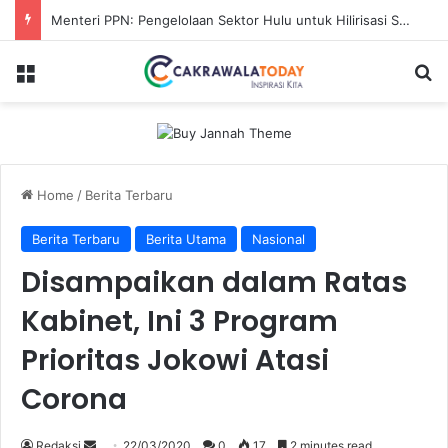
Karhutla Sungai Guntung Hilir Merangsek ke Hutan Primer, Alat Berat Tambahan Dikerahkan
Menu
Se
Home
/
Berita Terbaru
Berita Terbaru
Berita Utama
Nasional
Disampaikan dalam Ratas
Kabinet, Ini 3 Program
Prioritas Jokowi Atasi
Corona
Send
Redaksi
22/03/2020
0
17
2 minutes read