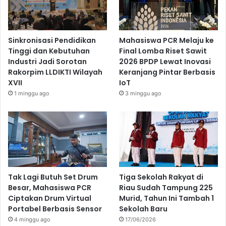
Sinkronisasi Pendidikan
Mahasiswa PCR Melaju ke
Tinggi dan Kebutuhan
Final Lomba Riset Sawit
Industri Jadi Sorotan
2026 BPDP Lewat Inovasi
Rakorpim LLDIKTI Wilayah
Keranjang Pintar Berbasis
XVII
IoT
1 minggu ago
3 minggu ago
Tak Lagi Butuh Set Drum
Tiga Sekolah Rakyat di
Besar, Mahasiswa PCR
Riau Sudah Tampung 225
Ciptakan Drum Virtual
Murid, Tahun Ini Tambah 1
Portabel Berbasis Sensor
Sekolah Baru
4 minggu ago
17/06/2026