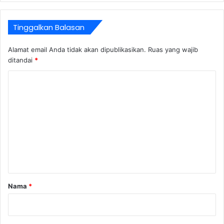
Tinggalkan Balasan
Alamat email Anda tidak akan dipublikasikan.
Ruas yang wajib
ditandai
*
K
o
m
e
n
t
a
r
Nama
*
*